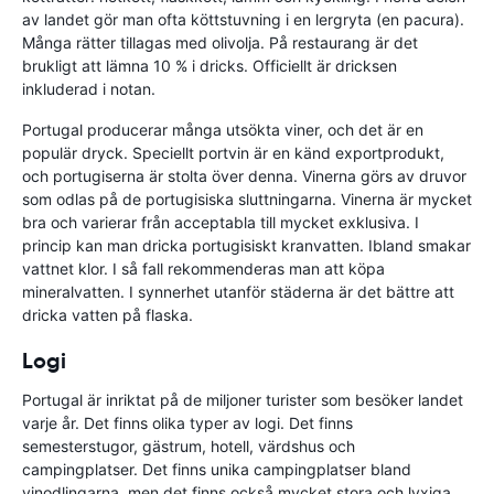
av landet gör man ofta köttstuvning i en lergryta (en pacura).
Många rätter tillagas med olivolja. På restaurang är det
brukligt att lämna 10 % i dricks. Officiellt är dricksen
inkluderad i notan.
Portugal producerar många utsökta viner, och det är en
populär dryck. Speciellt portvin är en känd exportprodukt,
och portugiserna är stolta över denna. Vinerna görs av druvor
som odlas på de portugisiska sluttningarna. Vinerna är mycket
bra och varierar från acceptabla till mycket exklusiva. I
princip kan man dricka portugisiskt kranvatten. Ibland smakar
vattnet klor. I så fall rekommenderas man att köpa
mineralvatten. I synnerhet utanför städerna är det bättre att
dricka vatten på flaska.
Logi
Portugal är inriktat på de miljoner turister som besöker landet
varje år. Det finns olika typer av logi. Det finns
semesterstugor, gästrum, hotell, värdshus och
campingplatser. Det finns unika campingplatser bland
vinodlingarna, men det finns också mycket stora och lyxiga