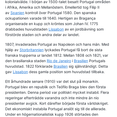
kolonialvälde. I början av 1500-talet besatt Portugal områden
i Afrika, Amerika och Mellanöstern. Emellertid tog Filip II
av
Spanien
kontroll över Portugal 1580. Den spanska
ockupationen varade till 1640. Hertigen av Bragança
organiserade en kupp och kröntes som Johan IV. 1775
drabbades huvudstaden
Lissabon
av en jordbävning som
förstörde staden och andra delar av landet.
1807, invaderades Portugal av Napoleon och hans män. Med
hjälp av
Storbritannien
lyckades Portugal få bort de sista
franska trupperna ur landet 1812. Mellan 1808 och 1821, var
den brasilianska staden
Rio de Janeiro
i
Brasilien
Portugals
huvudstad. 1822 förklarade
Brasilien
sig självständigt. Detta
gav
Lissabon
dess gamla position som huvudstad tillbaka.
Ett århundrade senare (1910) var det slut på monarkin.
Portugal blev en republik och Teófilo Braga blev den första
presidenten. Denna period var politiskt mycket instabil. Flera
regeringar efterträdde varandra och inte mindre än nio
presidenter avgick. Kort därefter började första världskriget.
Det ekonomiskt instabila Portugal anslöt sig till de allierade.
Under en högernationalistisk kupp 1926 störtades den