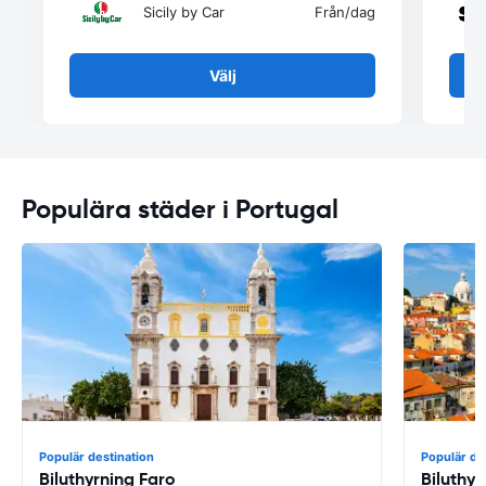
Sicily by Car
Från
/dag
Välj
Populära städer i Portugal
Populär destination
Populär de
Biluthyrning Faro
Biluthy