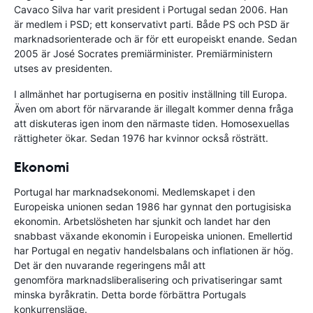
Cavaco Silva har varit president i Portugal sedan 2006. Han
är medlem i PSD; ett konservativt parti. Både PS och PSD är
marknadsorienterade och är för ett europeiskt enande. Sedan
2005 är José Socrates premiärminister. Premiärministern
utses av presidenten.
I allmänhet har portugiserna en positiv inställning till Europa.
Även om abort för närvarande är illegalt kommer denna fråga
att diskuteras igen inom den närmaste tiden. Homosexuellas
rättigheter ökar. Sedan 1976 har kvinnor också rösträtt.
Ekonomi
Portugal har marknadsekonomi. Medlemskapet i den
Europeiska unionen sedan 1986 har gynnat den portugisiska
ekonomin. Arbetslösheten har sjunkit och landet har den
snabbast växande ekonomin i Europeiska unionen. Emellertid
har Portugal en negativ handelsbalans och inflationen är hög.
Det är den nuvarande regeringens mål att
genomföra marknadsliberalisering och privatiseringar samt
minska byråkratin. Detta borde förbättra Portugals
konkurrensläge.