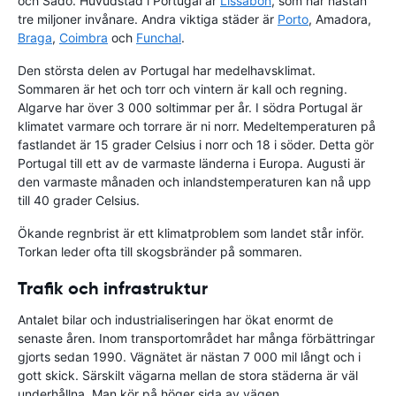
och Sado. Huvudstad i Portugal är
Lissabon
, som har nästan
tre miljoner invånare. Andra viktiga städer är
Porto
, Amadora,
Braga
,
Coimbra
och
Funchal
.
Den största delen av Portugal har medelhavsklimat.
Sommaren är het och torr och vintern är kall och regning.
Algarve har över 3 000 soltimmar per år. I södra Portugal är
klimatet varmare och torrare är ni norr. Medeltemperaturen på
fastlandet är 15 grader Celsius i norr och 18 i söder. Detta gör
Portugal till ett av de varmaste länderna i Europa. Augusti är
den varmaste månaden och inlandstemperaturen kan nå upp
till 40 grader Celsius.
Ökande regnbrist är ett klimatproblem som landet står inför.
Torkan leder ofta till skogsbränder på sommaren.
Trafik och infrastruktur
Antalet bilar och industrialiseringen har ökat enormt de
senaste åren. Inom transportområdet har många förbättringar
gjorts sedan 1990. Vägnätet är nästan 7 000 mil långt och i
gott skick. Särskilt vägarna mellan de stora städerna är väl
underhållna. Man kör på höger sida av vägen.