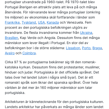
portugiser utvandrade på 1960-talet. På 1970-talet blev
Portugal återigen en attraktiv plats att leva på och många
återvände. För närvarande lever många portugiser (omkring
tre miljoner) av ekonomiska skäl fortfarande i länder som
Frankrike
,
Tyskland
,
USA
,
Kanada
och Venezuela. Fem
procent av den portugisiska befolkningen utgörs av
invandrare. De flesta invandrarna kommer från
Ukraina
,
Brasilien
, Kap Verde och Angola. Dessutom finns det många
människor som lever illegalt i Portugal. En stor del av
befolkningen bor i de större städerna:
Lissabon
,
Porto
,
Braga
,
Aveiro
och
Coimbra
.
Cirka 97 % av portugiserna bekänner sig till den romersk-
katolska kyrkan. Dessutom finns det protestanter, muslimer,
hinduer och judar. Portugisiska är det officiella språket. Det
talas över hel landet (utom i några små byar). Det är ett
romanskt språk som liknar det spanska språket. Över hela
världen är det mer än 160 miljoner människor som talar
portugisiska.
Arkitekturen är kännetecknande för den portugisiska kulturen.
Landets arkitektur har påverkats av många länder som landet