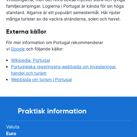
familjecampingar. Logierna i Portugal är kända för sin höga
standard. Algarve är ett populärt semestermål. Här njuter
många turister av de vackra stränderna, solen och havet.
Externa källor
För mer information om Portugal rekommenderar
vi
Google
och följande källor:
Wikipedia, Portugal
Portugisiska regeringens webbsida om investeringar,
handel och turism
Webbsida om turism i Portugal
Praktisk information
Valuta
Euro