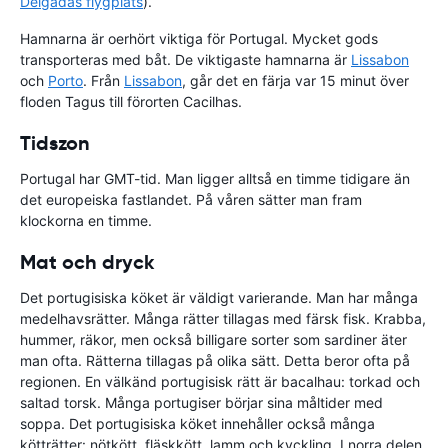
Delgadas flygplats
).
Hamnarna är oerhört viktiga för Portugal. Mycket gods
transporteras med båt. De viktigaste hamnarna är
Lissabon
och
Porto
. Från
Lissabon
, går det en färja var 15 minut över
floden Tagus till förorten Cacilhas.
Tidszon
Portugal har GMT-tid. Man ligger alltså en timme tidigare än
det europeiska fastlandet. På våren sätter man fram
klockorna en timme.
Mat och dryck
Det portugisiska köket är väldigt varierande. Man har många
medelhavsrätter. Många rätter tillagas med färsk fisk. Krabba,
hummer, räkor, men också billigare sorter som sardiner äter
man ofta. Rätterna tillagas på olika sätt. Detta beror ofta på
regionen. En välkänd portugisisk rätt är bacalhau: torkad och
saltad torsk. Många portugiser börjar sina måltider med
soppa. Det portugisiska köket innehåller också många
kötträtter: nötkött, fläskkött, lamm och kyckling. I norra delen