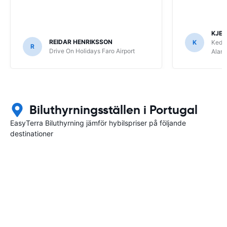
KJEL
REIDAR HENRIKSSON
K
Keddy
R
Drive On Holidays Faro Airport
Alam
Biluthyrningsställen i Portugal
EasyTerra Biluthyrning jämför hybilspriser på följande
destinationer