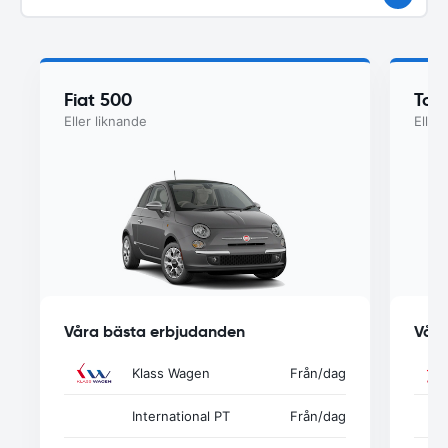
Fiat 500
Toy
Eller liknande
Eller
Våra bästa erbjudanden
Våra
Klass Wagen
Från
/dag
International PT
Från
/dag