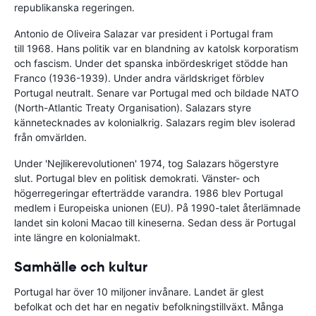
republikanska regeringen.
Antonio de Oliveira Salazar var president i Portugal fram
till 1968. Hans politik var en blandning av katolsk korporatism
och fascism. Under det spanska inbördeskriget stödde han
Franco (1936-1939). Under andra världskriget förblev
Portugal neutralt. Senare var Portugal med och bildade NATO
(North-Atlantic Treaty Organisation). Salazars styre
kännetecknades av kolonialkrig. Salazars regim blev isolerad
från omvärlden.
Under 'Nejlikerevolutionen' 1974, tog Salazars högerstyre
slut. Portugal blev en politisk demokrati. Vänster- och
högerregeringar efterträdde varandra. 1986 blev Portugal
medlem i Europeiska unionen (EU). På 1990-talet återlämnade
landet sin koloni Macao till kineserna. Sedan dess är Portugal
inte längre en kolonialmakt.
Samhälle och kultur
Portugal har över 10 miljoner invånare. Landet är glest
befolkat och det har en negativ befolkningstillväxt. Många