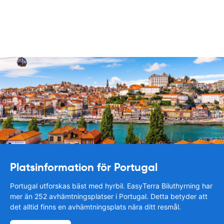
Platsinformation för Portugal
Portugal utforskas bäst med hyrbil. EasyTerra Biluthyrning har
mer än 252 avhämtningsplatser i Portugal. Detta betyder att
det alltid finns en avhämtningsplats nära ditt resmål.