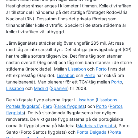
Hastighetsgränser anges i kilometer i timmen. Kollektivtrafiken
är till stor del i händerna på det statliga företaget Rodoviária
Nacional (RN). Dessutom finns det privata företag som
tillhandahåller kollektivtrafik. Speciellt i de stora städerna är
kollektivtrafiken väl utbyggd.
Järnvägsnätets sträcker sig över ungefär 285 mil. Att resa
med tåg är inte särskilt dyrt. Det statliga järnvägsbolaget (CP)
har tre olika sorters tågservice. Det finns tåg som stannar
nästan överallt (Regional) och tåg som bara stannar i de större
städerna (Intercidade). Mellan
Lissabon
och
Porto
finns det
ett expresståg (Rapido).
Lissabon
och
Porto
har också bra
tunnelbanenät. Man planerar för ett TGV-tåg mellan
Porto
,
Lissabon
och
Madrid
(
Spanien
) till 2008.
De viktigaste flygplatserna ligger i
Lissabon
(
Lissabons
Portela flygplats
),
Faro
(
Faros flygplats
) och
Porto
(
Portos
flygplats
). De två sistnämnda flygplatserna har nyligen
renoverats. De viktigaste flygplatserna på de portugisiska
öarna är flygplatserna på Madeira (
Madeiras flygplats
), Porto
Santo (Porto Santos flygplats) och
Ponta Delgada
(
Ponta