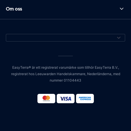
Om oss
EasyTerra® är ett registrerat varumärke som tillhör EasyTerra B.V.,
registrerat hos Leeuwarden Handelskammare, Nederländerna, med
nummer 01104443