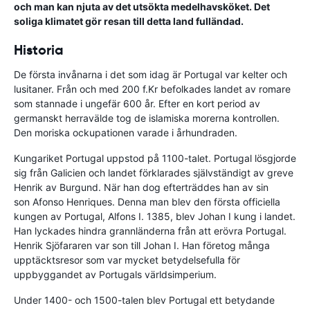
och man kan njuta av det utsökta medelhavsköket. Det
soliga klimatet gör resan till detta land fulländad.
Historia
De första invånarna i det som idag är Portugal var kelter och
lusitaner. Från och med 200 f.Kr befolkades landet av romare
som stannade i ungefär 600 år. Efter en kort period av
germanskt herravälde tog de islamiska morerna kontrollen.
Den moriska ockupationen varade i århundraden.
Kungariket Portugal uppstod på 1100-talet. Portugal lösgjorde
sig från Galicien och landet förklarades självständigt av greve
Henrik av Burgund. När han dog efterträddes han av sin
son Afonso Henriques. Denna man blev den första officiella
kungen av Portugal, Alfons I. 1385, blev Johan I kung i landet.
Han lyckades hindra grannländerna från att erövra Portugal.
Henrik Sjöfararen var son till Johan I. Han företog många
upptäcktsresor som var mycket betydelsefulla för
uppbyggandet av Portugals världsimperium.
Under 1400- och 1500-talen blev Portugal ett betydande