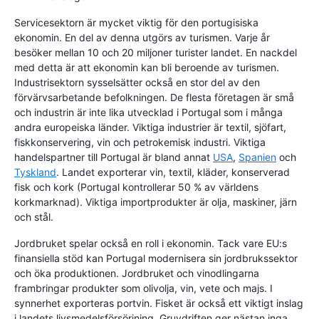
Servicesektorn är mycket viktig för den portugisiska
ekonomin. En del av denna utgörs av turismen. Varje år
besöker mellan 10 och 20 miljoner turister landet. En nackdel
med detta är att ekonomin kan bli beroende av turismen.
Industrisektorn sysselsätter också en stor del av den
förvärvsarbetande befolkningen. De flesta företagen är små
och industrin är inte lika utvecklad i Portugal som i många
andra europeiska länder. Viktiga industrier är textil, sjöfart,
fiskkonservering, vin och petrokemisk industri. Viktiga
handelspartner till Portugal är bland annat
USA
,
Spanien
och
Tyskland
. Landet exporterar vin, textil, kläder, konserverad
fisk och kork (Portugal kontrollerar 50 % av världens
korkmarknad). Viktiga importprodukter är olja, maskiner, järn
och stål.
Jordbruket spelar också en roll i ekonomin. Tack vare EU:s
finansiella stöd kan Portugal modernisera sin jordbrukssektor
och öka produktionen. Jordbruket och vinodlingarna
frambringar produkter som olivolja, vin, vete och majs. I
synnerhet exporteras portvin. Fisket är också ett viktigt inslag
i landets livsmedelsförsörjning. Gruvdriften ger nästan inga