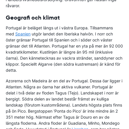
råvaror.
Geografi och klimat
Portugal är beläget längs ut i västra Europa. Tillsammans
med
Spanien
utgör landet den Iberiska halvön. I norr och
öster gränsar Portugal till Spanien och i söder och väster
gränsar det till Atlanten. Portugal har en yta på mer än 92 000
kvadratkilometer. Kustlinjen är längre än 95 mil (inklusive
öarna). Den kännetecknas av vackra stränder, sanddyner och
klippor. Speciellt Algarve (den södra kustremsan) är känd för
detta.
Azorerna och Madeira är en del av Portugal. Dessa öar ligger i
Atlanten. Några av öarna har aktiva vulkaner. Portugal är
delat i två delar av floden Tagus (Tejo). Landskapet i norr är
bergigt. Södra delen av landet består främst av kulliga
landskap (förutom kustområdena). Landets högsta plats finns
på ön Pico. Bergstoppen 'Ponta do Pico' är inte mindre än 2
351 meter hög. Närmast efter Tagus är Douro en av de
längsta floderna. Andra floder är Guadiana, Minho, Mondego