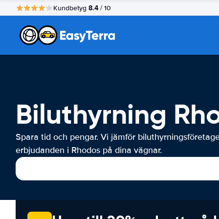
8.4
Kundbetyg
/ 10
Biluthyrning Rh
Spara tid och pengar. Vi jämför biluthyrningsföretag
erbjudanden i Rhodos på dina vägnar.