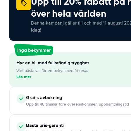
Upp till 20% rabatt på 
över hela världen
Denna kampanj gäller till och med 11 augusti 20
idag!
Inga bekymmer
Hyr en bil med fullständig trygghet
Vårt bästa val för en bekymmersfri resa.
Läs mer
Gratis
avbokning
Upp till 48 timmar före överenskommen upphämtningstid
Bästa pris-garanti