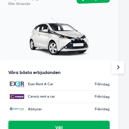
Eller liknande
Våra bästa erbjudanden
Exer Rent A Car
Från
/dag
Carwiz rent a car
Från
/dag
Abbycar
Från
/dag
Välj