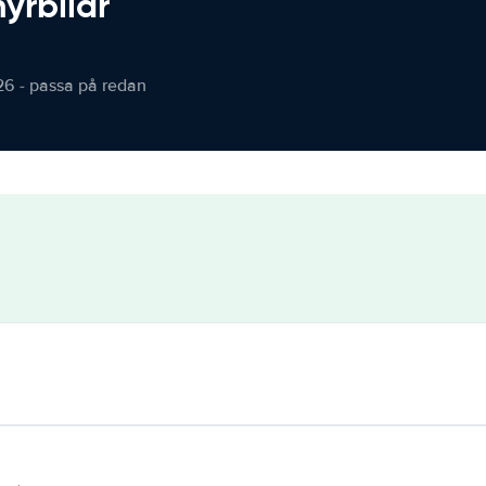
hyrbilar
26 - passa på redan