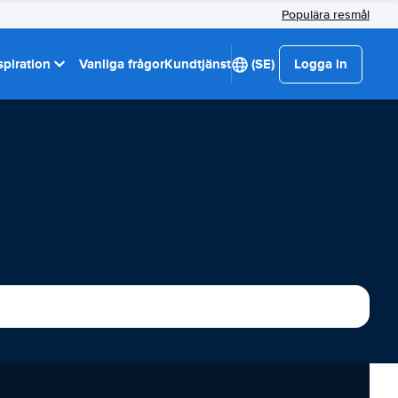
Populära resmål
spiration
Vanliga frågor
Kundtjänst
(SE)
Logga in