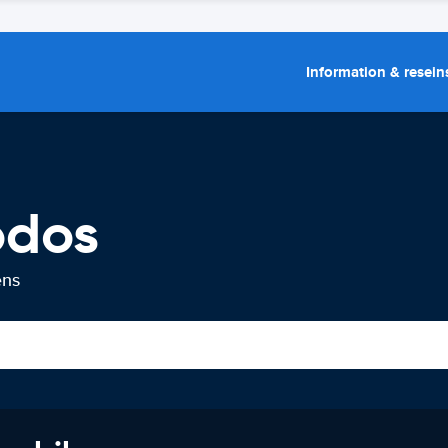
Information & resein
odos
ens