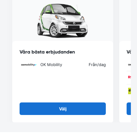
Våra bästa erbjudanden
Våra
OK Mobility
Från
/dag
Välj