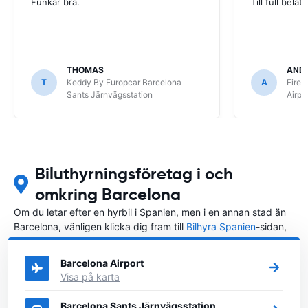
Funkar bra.
Till full belåt
THOMAS
AND
T
Keddy By Europcar Barcelona
A
FireF
Sants Järnvägsstation
Airpo
Biluthyrningsföretag i och
omkring Barcelona
Om du letar efter en hyrbil i Spanien, men i en annan stad än
Barcelona, vänligen klicka dig fram till
Bilhyra Spanien
-sidan,
där du kan välja i vilken stad i Spanien du vill hyra en bil.
Barcelona Airport
Visa på karta
Barcelona Sants Järnvägsstation