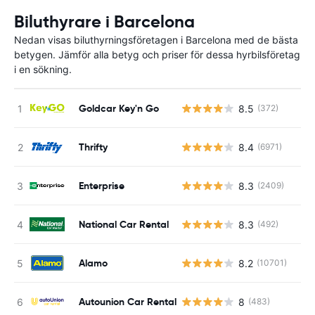
Biluthyrare i Barcelona
Nedan visas biluthyrningsföretagen i Barcelona med de bästa
betygen. Jämför alla betyg och priser för dessa hyrbilsföretag
i en sökning.
Goldcar Key'n Go
8.5
(372)
Thrifty
8.4
(6971)
Enterprise
8.3
(2409)
National Car Rental
8.3
(492)
Alamo
8.2
(10701)
Autounion Car Rental
8
(483)