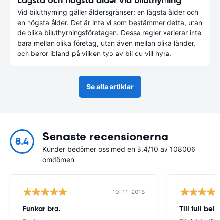
Lägsta och högsta ålder vid biluthyrning
Vid biluthyrning gäller åldersgränser: en lägsta ålder och
en högsta ålder. Det är inte vi som bestämmer detta, utan
de olika biluthyrningsföretagen. Dessa regler varierar inte
bara mellan olika företag, utan även mellan olika länder,
och beror ibland på vilken typ av bil du vill hyra.
Se alla artiklar
Senaste recensionerna
8.4
Kunder bedömer oss med en 8.4/10 av 108006
omdömen
10-11-2018
Funkar bra.
Till full bel