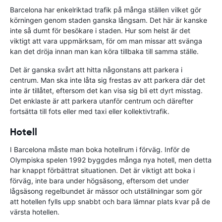
Barcelona har enkelriktad trafik på många ställen vilket gör
körningen genom staden ganska långsam. Det här är kanske
inte så dumt för besökare i staden. Hur som helst är det
viktigt att vara uppmärksam, för om man missar att svänga
kan det dröja innan man kan köra tillbaka till samma ställe.
Det är ganska svårt att hitta någonstans att parkera i
centrum. Man ska inte låta sig frestas av att parkera där det
inte är tillåtet, eftersom det kan visa sig bli ett dyrt misstag.
Det enklaste är att parkera utanför centrum och därefter
fortsätta till fots eller med taxi eller kollektivtrafik.
Hotell
I Barcelona måste man boka hotellrum i förväg. Inför de
Olympiska spelen 1992 byggdes många nya hotell, men detta
har knappt förbättrat situationen. Det är viktigt att boka i
förväg, inte bara under högsäsong, eftersom det under
lågsäsong regelbundet är mässor och utställningar som gör
att hotellen fylls upp snabbt och bara lämnar plats kvar på de
värsta hotellen.