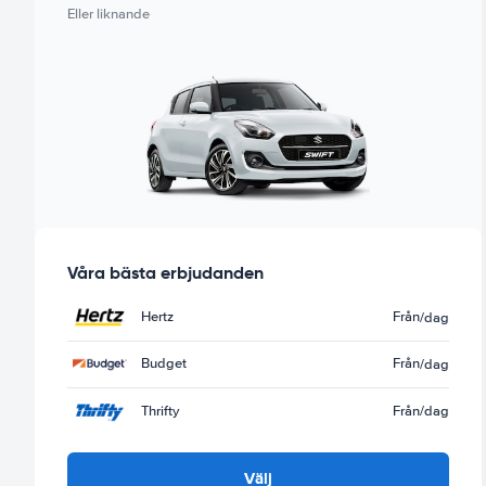
Eller liknande
Våra bästa erbjudanden
Hertz
Från
/dag
Budget
Från
/dag
Thrifty
Från
/dag
Välj