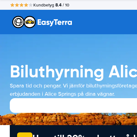
8.4
Kundbetyg
/ 10
Biluthyrning Ali
Spara tid och pengar. Vi jämför biluthyrningsföretag
erbjudanden i Alice Springs på dina vägnar.