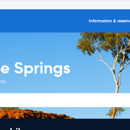
Information & resein
ce Springs
ens