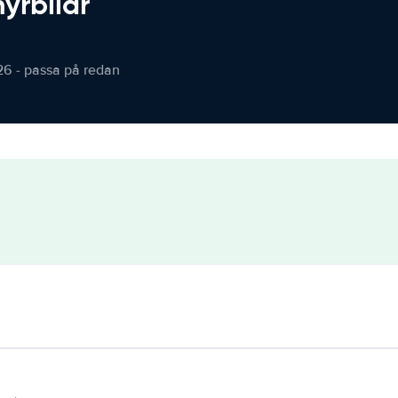
hyrbilar
26 - passa på redan