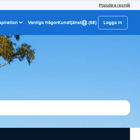
Populära resmål
spiration
Vanliga frågor
Kundtjänst
(SE)
Logga in