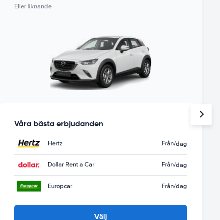
Eller liknande
Våra bästa erbjudanden
Hertz
Från
/dag
Dollar Rent a Car
Från
/dag
Europcar
Från
/dag
Välj