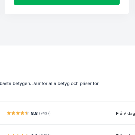
bästa betygen. Jämför alla betyg och priser för
8.8
Från
/ da
(7437)