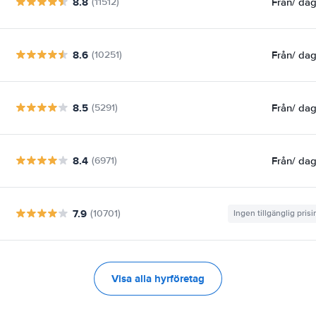
8.8
Från
/ da
(11512)
8.6
Från
/ da
(10251)
8.5
Från
/ da
(5291)
8.4
Från
/ da
(6971)
7.9
(10701)
Ingen tillgänglig pris
Visa alla hyrföretag