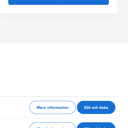
Mera information
Sök och boka
g