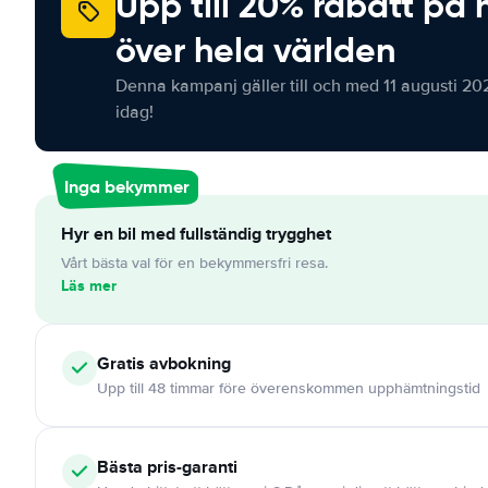
Upp till 20% rabatt på 
över hela världen
Denna kampanj gäller till och med 11 augusti 20
idag!
Inga bekymmer
Hyr en bil med fullständig trygghet
Vårt bästa val för en bekymmersfri resa.
Läs mer
Gratis
avbokning
Upp till 48 timmar före överenskommen upphämtningstid
Bästa pris-garanti