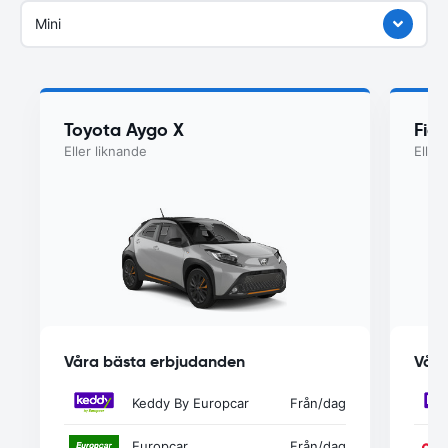
Mini
Toyota Aygo X
Fiat
Eller liknande
Eller
Våra bästa erbjudanden
Våra
Keddy By Europcar
Från
/dag
Europcar
Från
/dag