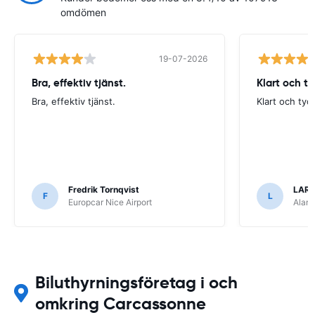
omdömen
19-07-2026
Bra, effektiv tjänst.
Klart och t
Bra, effektiv tjänst.
Klart och tyd
Fredrik Tornqvist
LARS
F
L
Europcar Nice Airport
Alamo
Biluthyrningsföretag i och
omkring Carcassonne