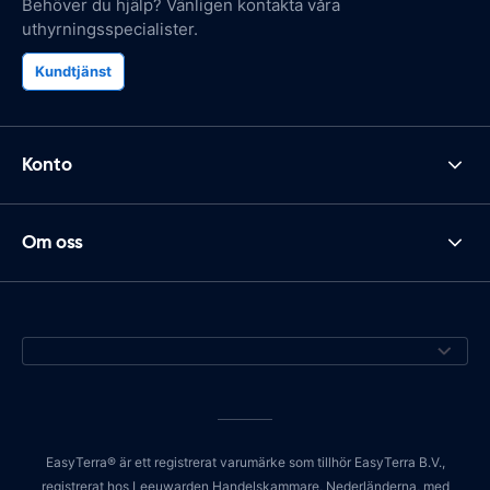
Behöver du hjälp? Vänligen kontakta våra
uthyrningsspecialister.
Kundtjänst
Konto
Om oss
EasyTerra® är ett registrerat varumärke som tillhör EasyTerra B.V.,
registrerat hos Leeuwarden Handelskammare, Nederländerna, med