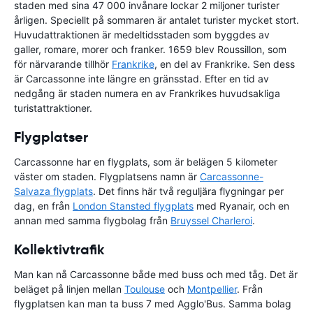
staden med sina 47 000 invånare lockar 2 miljoner turister
årligen. Speciellt på sommaren är antalet turister mycket stort.
Huvudattraktionen är medeltidsstaden som byggdes av
galler, romare, morer och franker. 1659 blev Roussillon, som
för närvarande tillhör
Frankrike
, en del av Frankrike. Sen dess
är Carcassonne inte längre en gränsstad. Efter en tid av
nedgång är staden numera en av Frankrikes huvudsakliga
turistattraktioner.
Flygplatser
Carcassonne har en flygplats, som är belägen 5 kilometer
väster om staden. Flygplatsens namn är
Carcassonne-
Salvaza flygplats
. Det finns här två reguljära flygningar per
dag, en från
London Stansted flygplats
med Ryanair, och en
annan med samma flygbolag från
Bruyssel Charleroi
.
Kollektivtrafik
Man kan nå Carcassonne både med buss och med tåg. Det är
beläget på linjen mellan
Toulouse
och
Montpellier
. Från
flygplatsen kan man ta buss 7 med Agglo'Bus. Samma bolag