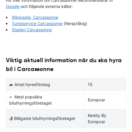
För mer information om Carcassonne rekommenderar vi
Google
och följande externa källor:
Wikipedia, Carcassonne
Turistservice Carcassonne
(flerspråkig)
Staden Carcassonne
Viktig aktuell information när du ska hyra
bil i Carcassonne
🚙 Antal hyresföretag
15
⭐ Mest populära
Europcar
biluthyrningsföretaget
Keddy By
💰 Billigaste biluthyrningsföretaget
Europcar