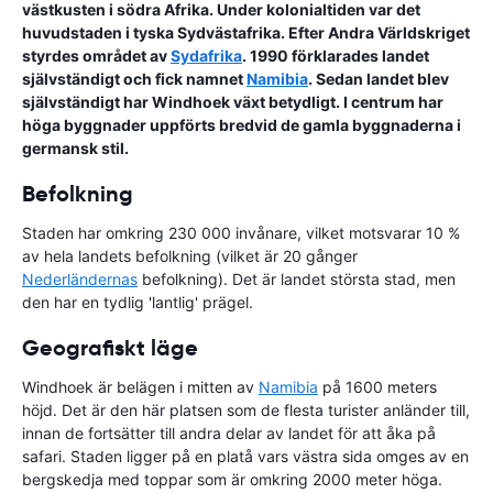
västkusten i södra Afrika. Under kolonialtiden var det
huvudstaden i tyska Sydvästafrika. Efter Andra Världskriget
styrdes området av
Sydafrika
. 1990 förklarades landet
självständigt och fick namnet
Namibia
. Sedan landet blev
självständigt har Windhoek växt betydligt. I centrum har
höga byggnader uppförts bredvid de gamla byggnaderna i
germansk stil.
Befolkning
Staden har omkring 230 000 invånare, vilket motsvarar 10 %
av hela landets befolkning (vilket är 20 gånger
Nederländernas
befolkning). Det är landet största stad, men
den har en tydlig 'lantlig' prägel.
Geografiskt läge
Windhoek är belägen i mitten av
Namibia
på 1600 meters
höjd. Det är den här platsen som de flesta turister anländer till,
innan de fortsätter till andra delar av landet för att åka på
safari. Staden ligger på en platå vars västra sida omges av en
bergskedja med toppar som är omkring 2000 meter höga.