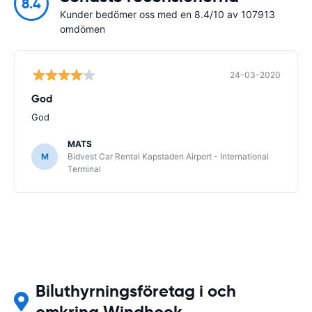
8.4
Kunder bedömer oss med en 8.4/10 av 107913
omdömen
24-03-2020
God
God
MATS
M
Bidvest Car Rental Kapstaden Airport - International
Terminal
Biluthyrningsföretag i och
omkring Windhoek