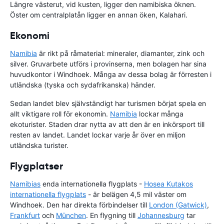
Längre västerut, vid kusten, ligger den namibiska öknen.
Öster om centralplatån ligger en annan öken, Kalahari.
Ekonomi
Namibia
är rikt på råmaterial: mineraler, diamanter, zink och
silver. Gruvarbete utförs i provinserna, men bolagen har sina
huvudkontor i Windhoek. Många av dessa bolag är förresten i
utländska (tyska och sydafrikanska) händer.
Sedan landet blev självständigt har turismen börjat spela en
allt viktigare roll för ekonomin.
Namibia
lockar många
ekoturister. Staden drar nytta av att den är en inkörsport till
resten av landet. Landet lockar varje år över en miljon
utländska turister.
Flygplatser
Namibias
enda internationella flygplats -
Hosea Kutakos
internationella flygplats
- är belägen 4,5 mil väster om
Windhoek. Den har direkta förbindelser till
London (Gatwick)
,
Frankfurt
och
München
. En flygning till
Johannesburg
tar