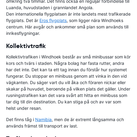
omkring två timmar. Det finns också en reguljär förbindelse till
Luanda, huvudstaden i grannlandet Angola.
Den internationella flygplatsen är inte landets mest trafikerade
flygplats. Det är
Eros flygplats
, som ligger nära Windhoeks
centrum. Här avgår och ankommer små plan som används till
inrikesflygningar.
Kollektivtrafik
Kollektivtrafiken i Windhoek består av små minibussar som kör
kors och tvärs i staden. Några bolag har fasta rutter, andra
har det inte. Det kan ta ett tag innan du förstår hur systemet
fungerar. Du stoppar en minibuss genom att vinka in den vid
vägkanten. Du säger vart du vill åka och föraren nickar eller
skakar på huvudet, beroende på vilken plats det gäller. Under
rusningstrafiken kan det vara svårt att hitta en minibuss som
tar dig till din destination. Du kan stiga på och av var som
helst under resan.
Det finns tåg i
Namibia
, men de är extremt långsamma och
används främst till transport av last.