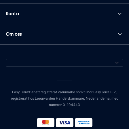
Konto
Om oss
EasyTerra® är ett registrerat varumärke som tillhör EasyTerra B.V.,
registrerat hos Leeuwarden Handelskammare, Nederländerna, med
nummer 01104443