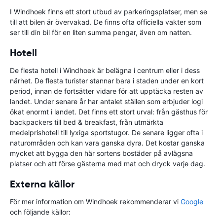
I Windhoek finns ett stort utbud av parkeringsplatser, men se
till att bilen är övervakad. De finns ofta officiella vakter som
ser till din bil för en liten summa pengar, även om natten.
Hotell
De flesta hotell i Windhoek är belägna i centrum eller i dess
närhet. De flesta turister stannar bara i staden under en kort
period, innan de fortsätter vidare för att upptäcka resten av
landet. Under senare år har antalet ställen som erbjuder logi
ökat enormt i landet. Det finns ett stort urval: från gästhus för
backpackers till bed & breakfast, från utmärkta
medelprishotell till lyxiga sportstugor. De senare ligger ofta i
naturområden och kan vara ganska dyra. Det kostar ganska
mycket att bygga den här sortens bostäder på avlägsna
platser och att förse gästerna med mat och dryck varje dag.
Externa källor
För mer information om Windhoek rekommenderar vi
Google
och följande källor: