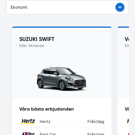
Ekonomi
SUZUKI SWIFT
Vol
Eller liknande
Eller
Våra bästa erbjudanden
Våra
Hertz
Från
/dag
First Car
Från
/dag