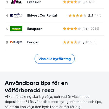
First Car
8.4
(700)
Bidvest Car Rental
8.2
(178)
Europcar
8.1
(10239)
Budget
8
(11503)
Visa alla hyrföretag
Användbara tips för en
välförberedd resa
Vilken försäkring ska jag välja, och vad är vitsen med
depositionen? Läs vår artikel med nyttig information och tips,
så att du kan välja den hyrbil som är rätt för dig.