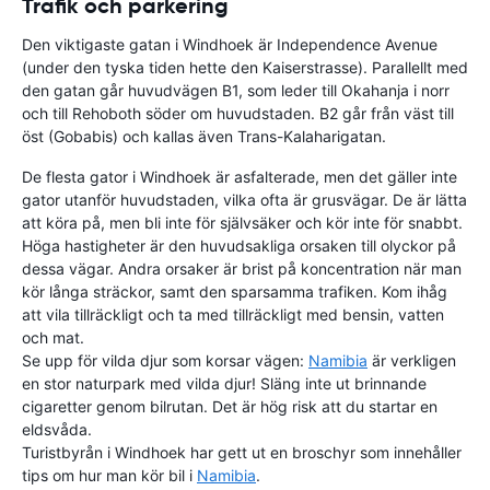
Trafik och parkering
Den viktigaste gatan i Windhoek är Independence Avenue
(under den tyska tiden hette den Kaiserstrasse). Parallellt med
den gatan går huvudvägen B1, som leder till Okahanja i norr
och till Rehoboth söder om huvudstaden. B2 går från väst till
öst (Gobabis) och kallas även Trans-Kalaharigatan.
De flesta gator i Windhoek är asfalterade, men det gäller inte
gator utanför huvudstaden, vilka ofta är grusvägar. De är lätta
att köra på, men bli inte för självsäker och kör inte för snabbt.
Höga hastigheter är den huvudsakliga orsaken till olyckor på
dessa vägar. Andra orsaker är brist på koncentration när man
kör långa sträckor, samt den sparsamma trafiken. Kom ihåg
att vila tillräckligt och ta med tillräckligt med bensin, vatten
och mat.
Se upp för vilda djur som korsar vägen:
Namibia
är verkligen
en stor naturpark med vilda djur! Släng inte ut brinnande
cigaretter genom bilrutan. Det är hög risk att du startar en
eldsvåda.
Turistbyrån i Windhoek har gett ut en broschyr som innehåller
tips om hur man kör bil i
Namibia
.