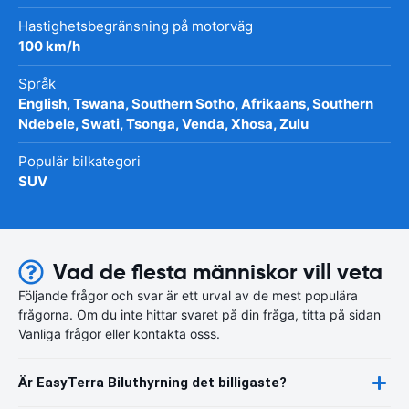
Hastighetsbegränsning på motorväg
100 km/h
Språk
English, Tswana, Southern Sotho, Afrikaans, Southern
Ndebele, Swati, Tsonga, Venda, Xhosa, Zulu
Populär bilkategori
SUV
Vad de flesta människor vill veta
Följande frågor och svar är ett urval av de mest populära
frågorna. Om du inte hittar svaret på din fråga, titta på sidan
Vanliga frågor eller kontakta osss.
Är EasyTerra Biluthyrning det billigaste?