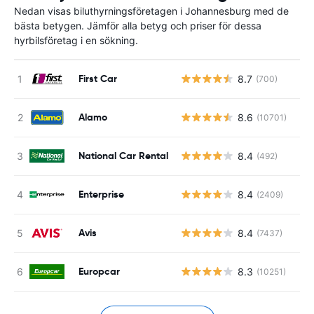
Nedan visas biluthyrningsföretagen i Johannesburg med de
bästa betygen. Jämför alla betyg och priser för dessa
hyrbilsföretag i en sökning.
First Car
8.7
(700)
Alamo
8.6
(10701)
National Car Rental
8.4
(492)
Enterprise
8.4
(2409)
Avis
8.4
(7437)
Europcar
8.3
(10251)