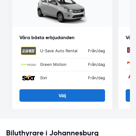
Våra bästa erbjudanden
Våra
U-Save Auto Rental
Från
/dag
Green Motion
Från
/dag
Sixt
Från
/dag
Välj
Biluthyrare i Johannesburg