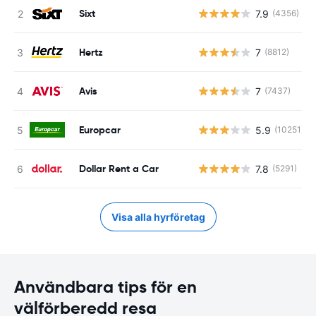
Sixt
7.9
(4356)
Hertz
7
(8812)
Avis
7
(7437)
Europcar
5.9
(10251)
Dollar Rent a Car
7.8
(5291)
Visa alla hyrföretag
Användbara tips för en
välförberedd resa