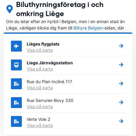
Biluthyrningsföretag i och
omkring Liège
Om du letar efter en hyrbil i Belgien, men i en annan stad än
Liège, vänligen klicka dig fram till
Bilhyra Belgien
-sidan, där
du kan välja i vilken stad i Belgien du vill hyra en bil.
Lièges flygplats
Visa på karta
Liege Järnvägsstation
Visa på karta
Rue du Plan Incliné 117
Visa på karta
Rue Serrurier-Bovy 330
Visa på karta
Verte Voie 2
Visa på karta