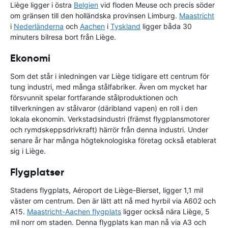
Liège ligger i östra
Belgien
vid floden Meuse och precis söder
om gränsen till den holländska provinsen Limburg.
Maastricht
i
Nederländerna
och
Aachen
i
Tyskland
ligger båda 30
minuters bilresa bort från Liège.
Ekonomi
Som det står i inledningen var Liège tidigare ett centrum för
tung industri, med många stålfabriker. Även om mycket har
försvunnit spelar fortfarande stålproduktionen och
tillverkningen av stålvaror (däribland vapen) en roll i den
lokala ekonomin. Verkstadsindustri (främst flygplansmotorer
och rymdskeppsdrivkraft) härrör från denna industri. Under
senare år har många högteknologiska företag också etablerat
sig i Liège.
Flygplatser
Stadens flygplats, Aéroport de Liège-Bierset, ligger 1,1 mil
väster om centrum. Den är lätt att nå med hyrbil via A602 och
A15.
Maastricht-Aachen flygplats
ligger också nära Liège, 5
mil norr om staden. Denna flygplats kan man nå via A3 och