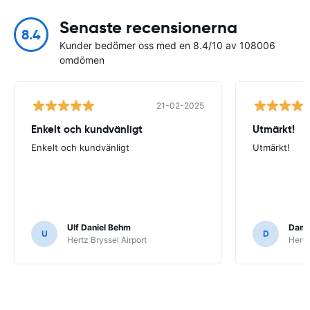
Senaste recensionerna
8.4
Kunder bedömer oss med en 8.4/10 av 108006
omdömen
21-02-2025
Enkelt och kundvänligt
Utmärkt!
Enkelt och kundvänligt
Utmärkt!
Ulf Daniel Behm
Dami
U
D
Hertz Bryssel Airport
Hertz