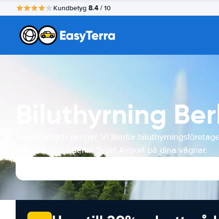
8.4
Kundbetyg
/ 10
Biluthyrning Ber
Spara tid och pengar. Vi jämför biluthyrningsföretag
erbjudanden i Berlin Tegel Airport på dina vägnar.