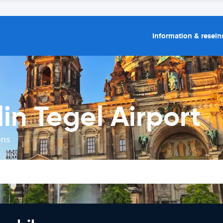
Information & resein
lin Tegel Airport
ens