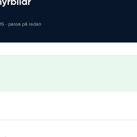
hyrbilar
26 - passa på redan