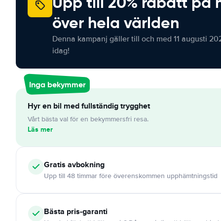
Upp till 20% rabatt på 
över hela världen
Denna kampanj gäller till och med 11 augusti 20
idag!
Inga bekymmer
Hyr en bil med fullständig trygghet
Vårt bästa val för en bekymmersfri resa.
Läs mer
Gratis
avbokning
Upp till 48 timmar före överenskommen upphämtningstid
Bästa pris-garanti