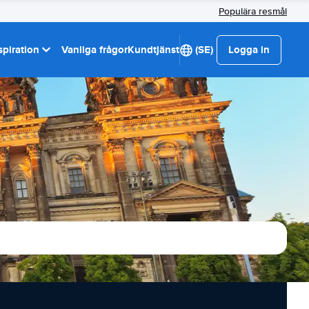
Populära resmål
spiration
Vanliga frågor
Kundtjänst
(SE)
Logga in