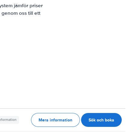
ystem jämför priser
 genom oss till ett
Mera information
Sök och boka
information