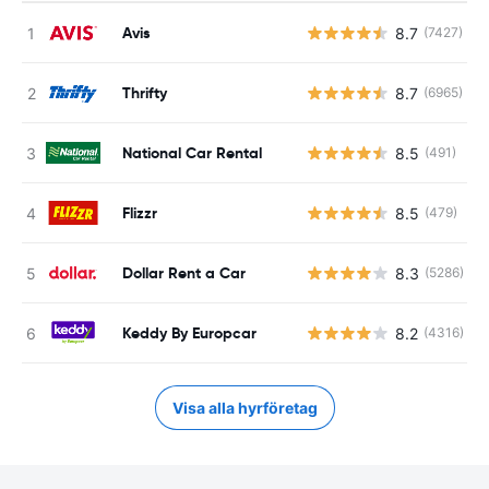
Avis
8.7
(7427)
Thrifty
8.7
(6965)
National Car Rental
8.5
(491)
Flizzr
8.5
(479)
Dollar Rent a Car
8.3
(5286)
Keddy By Europcar
8.2
(4316)
Visa alla hyrföretag