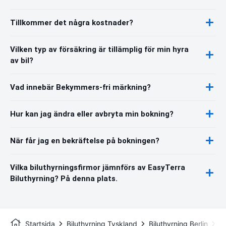
Tillkommer det några kostnader?
Vilken typ av försäkring är tillämplig för min hyra
av bil?
Vad innebär Bekymmers-fri märkning?
Hur kan jag ändra eller avbryta min bokning?
När får jag en bekräftelse på bokningen?
Vilka biluthyrningsfirmor jämnförs av EasyTerra
Biluthyrning? På denna plats.
Startsida
Biluthyrning Tyskland
Biluthyrning Berlin
Be