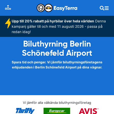
Upp till 20% rabatt på hyrbilar över hela världen
Denna
kampanj gäller till och med 11 augusti 2026 - passa på
redan idag!
Biluthyrning Berlin
Schönefeld Airport
Spara tid och pengar. Vi jämför biluthyrningsföretagens
erbjudanden i Berlin Schönefeld Airport på dina vägnar.
Vi jämför alla välkända biluthyrningsföretag