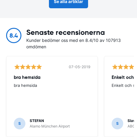
Se alla artiklar
Senaste recensionerna
8.4
Kunder bedömer oss med en 8.4/10 av 107913
omdömen
07-05-2019
bra hemsida
Enkelt och 
bra hemsida
Enkelt och s
STEFAN
Slava
S
S
Alamo München Airport
ABC R