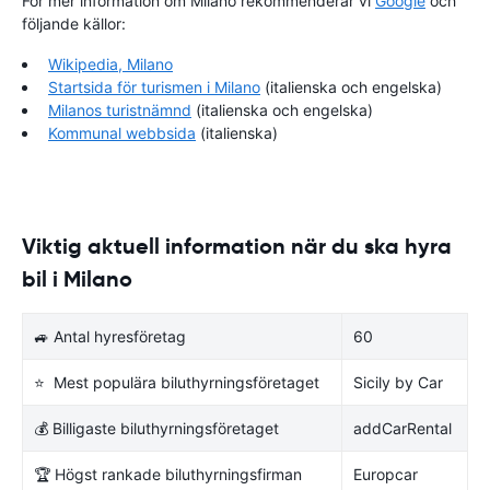
För mer information om Milano rekommenderar vi
Google
och
följande källor:
Wikipedia, Milano
Startsida för turismen i Milano
(italienska och engelska)
Milanos turistnämnd
(italienska och engelska)
Kommunal webbsida
(italienska)
Viktig aktuell information när du ska hyra
bil i Milano
🚙 Antal hyresföretag
60
⭐ Mest populära biluthyrningsföretaget
Sicily by Car
💰 Billigaste biluthyrningsföretaget
addCarRental
🏆 Högst rankade biluthyrningsfirman
Europcar