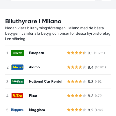
Biluthyrare i Milano
Nedan visas biluthyrningsföretagen i Milano med de bästa
betygen. Jämför alla betyg och priser för dessa hyrbilsföretag
i en sökning.
Europcar
9.1
(10251)
Alamo
8.4
(10701)
National Car Rental
8.3
(492)
Flizzr
8.3
(479)
Maggiore
8.2
(1766)