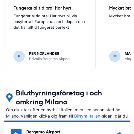
Fungerar alltid bra! Har hyrt
Mycket bra 
Fungerar alltid bra! Har hyrt bil via
Mycket bra s
easyterra i Europa, usa och Japan och
det har alltid fungerat perfekt
PER NORLANDER
MAR
P
M
Drivalia Bergamo Airport
Viagg
Biluthyrningsföretag i och
omkring Milano
Om du letar efter en hyrbil i Italien, men i en annan stad än
Milano, vänligen klicka dig fram till
Bilhyra Italien
-sidan, där du
kan välja i vilken stad i Italien du vill hyra en bil.
Bergamo Airport