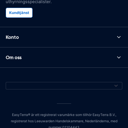
uthyrningsspecialister.
Kundtjänst
Konto
Om oss
EasyTerra® är ett registrerat varumärke som tillhör EasyTerra B.V.,
registrerat hos Leeuwarden Handelskammare, Nederländerna, med
nummer 01104443