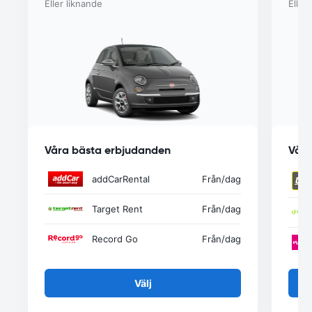
Eller liknande
Eller
Våra bästa erbjudanden
Våra
addCarRental
Från
/dag
Target Rent
Från
/dag
Record Go
Från
/dag
Välj