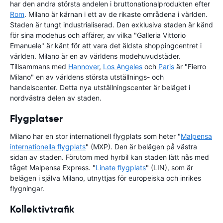
har den andra största andelen i bruttonationalprodukten efter
Rom
. Milano är kärnan i ett av de rikaste områdena i världen.
Staden är tungt industrialiserad. Den exklusiva staden är känd
för sina modehus och affärer, av vilka "Galleria Vittorio
Emanuele" är känt för att vara det äldsta shoppingcentret i
världen. Milano är en av världens modehuvudstäder.
Tillsammans med
Hannover
,
Los Angeles
och
Paris
är "Fierro
Milano" en av världens största utställnings- och
handelscenter. Detta nya utställningscenter är beläget i
nordvästra delen av staden.
Flygplatser
Milano har en stor internationell flygplats som heter "
Malpensa
internationella flygplats
" (MXP). Den är belägen på västra
sidan av staden. Förutom med hyrbil kan staden lätt nås med
tåget Malpensa Express. "
Linate flygplats
" (LIN), som är
belägen i själva Milano, utnyttjas för europeiska och inrikes
flygningar.
Kollektivtrafik