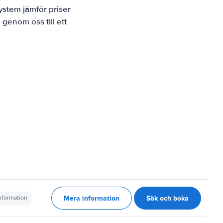
ystem jämför priser
 genom oss till ett
Mera information
Sök och boka
information