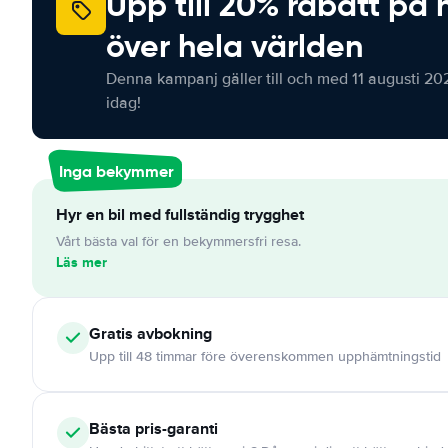
Upp till 20% rabatt på 
över hela världen
Denna kampanj gäller till och med 11 augusti 20
idag!
Inga bekymmer
Hyr en bil med fullständig trygghet
Vårt bästa val för en bekymmersfri resa.
Läs mer
Gratis
avbokning
Upp till 48 timmar före överenskommen upphämtningstid
Bästa pris-garanti