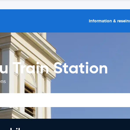
Information & resein
u Train Station
ens