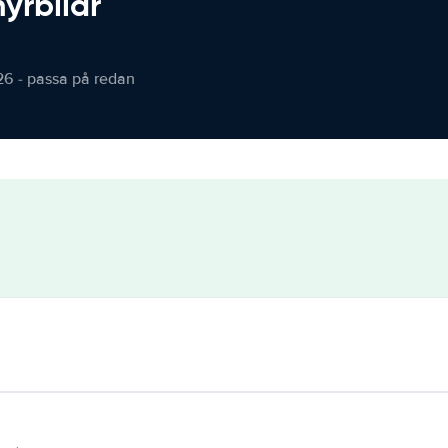
hyrbilar
26 - passa på redan