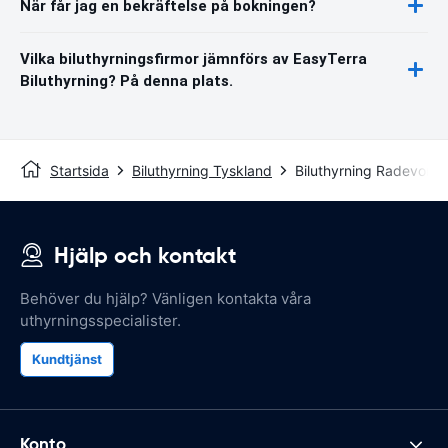
När får jag en bekräftelse på bokningen?
Vilka biluthyrningsfirmor jämnförs av EasyTerra
Biluthyrning? På denna plats.
Startsida
Biluthyrning Tyskland
Biluthyrning Radevorm
Hjälp och kontakt
Behöver du hjälp? Vänligen kontakta våra
uthyrningsspecialister.
Kundtjänst
Konto