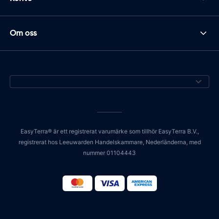
Om oss
EasyTerra® är ett registrerat varumärke som tillhör EasyTerra B.V.,
registrerat hos Leeuwarden Handelskammare, Nederländerna, med
nummer 01104443