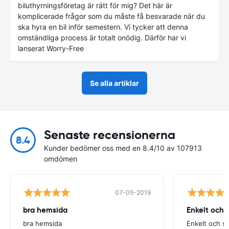
biluthyrningsföretag är rätt för mig? Det här är
komplicerade frågor som du måste få besvarade när du
ska hyra en bil inför semestern. Vi tycker att denna
omständliga process är totalt onödig. Därför har vi
lanserat Worry-Free
Se alla artiklar
Senaste recensionerna
8.4
Kunder bedömer oss med en 8.4/10 av 107913
omdömen
07-05-2019
bra hemsida
Enkelt och 
bra hemsida
Enkelt och s