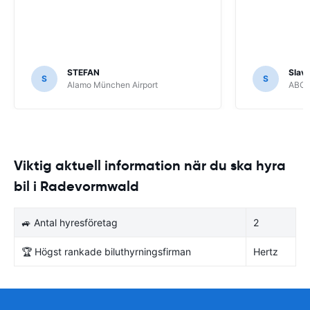
STEFAN
Slava
S
S
Alamo München Airport
ABC R
Viktig aktuell information när du ska hyra
bil i Radevormwald
🚙 Antal hyresföretag
2
🏆 Högst rankade biluthyrningsfirman
Hertz