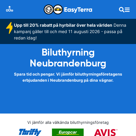
Upp till 20% rabatt på hyrbilar över hela världen
Denna
kampanj gäller till och med 11 augusti 2026 - passa på
redan idag!
Biluthyrning
Neubrandenburg
Spara tid och pengar. Vi jämför biluthyrningsföretagens
erbjudanden i Neubrandenburg på dina vägnar.
Vi jämför alla välkända biluthyrningsföretag