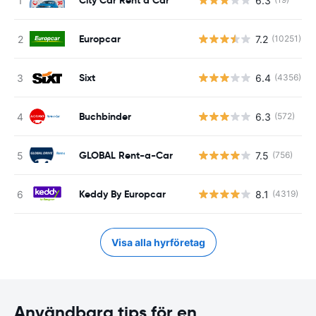
6.3
Europcar
7.2
(10251)
Sixt
6.4
(4356)
Buchbinder
6.3
(572)
GLOBAL Rent-a-Car
7.5
(756)
Keddy By Europcar
8.1
(4319)
Visa alla hyrföretag
Användbara tips för en