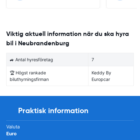
Viktig aktuell information när du ska hyra
bil i Neubrandenburg
🚙 Antal hyresföretag
7
🏆 Högst rankade
Keddy By
biluthyrningsfirman
Europcar
Praktisk information
Valuta
Euro