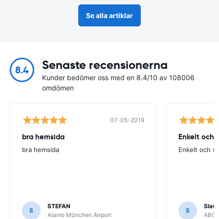
Se alla artiklar
Senaste recensionerna
8.4
Kunder bedömer oss med en 8.4/10 av 108006
omdömen
07-05-2019
bra hemsida
Enkelt och 
bra hemsida
Enkelt och s
STEFAN
Slava
S
S
Alamo München Airport
ABC R