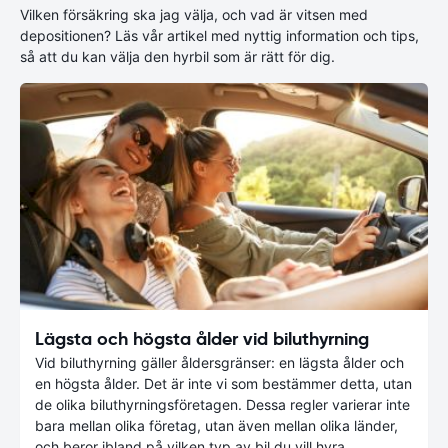
Vilken försäkring ska jag välja, och vad är vitsen med
depositionen? Läs vår artikel med nyttig information och tips,
så att du kan välja den hyrbil som är rätt för dig.
Lägsta och högsta ålder vid biluthyrning
Vid biluthyrning gäller åldersgränser: en lägsta ålder och
en högsta ålder. Det är inte vi som bestämmer detta, utan
de olika biluthyrningsföretagen. Dessa regler varierar inte
bara mellan olika företag, utan även mellan olika länder,
och beror ibland på vilken typ av bil du vill hyra.