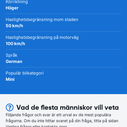
Körriktning
Höger
Hastighetsbegränsning inom staden
50 km/h
Hastighetsbegränsning på motorväg
100 km/h
Språk
German
Populär bilkategori
Mini
Vad de flesta människor vill veta
Följande frågor och svar är ett urval av de mest populära
frågorna. Om du inte hittar svaret på din fråga, titta på sidan
Vanliga frågor eller kontakta osss.