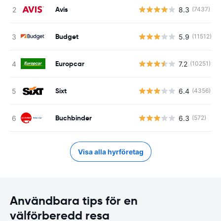
Avis
8.3
(7437)
Budget
5.9
(11512)
Europcar
7.2
(10251)
Sixt
6.4
(4356)
Buchbinder
6.3
(572)
Visa alla hyrföretag
Användbara tips för en
välförberedd resa