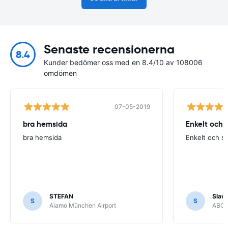
Senaste recensionerna
8.4
Kunder bedömer oss med en 8.4/10 av 108006
omdömen
07-05-2019
bra hemsida
Enkelt och 
bra hemsida
Enkelt och s
STEFAN
Slava
S
S
Alamo München Airport
ABC R