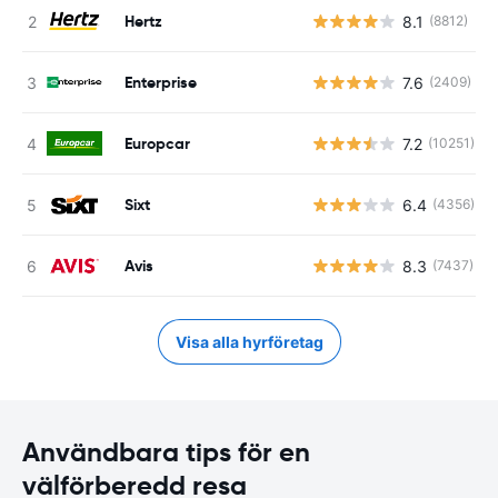
Hertz
8.1
(8812)
Enterprise
7.6
(2409)
Europcar
7.2
(10251)
Sixt
6.4
(4356)
Avis
8.3
(7437)
Visa alla hyrföretag
Användbara tips för en
välförberedd resa