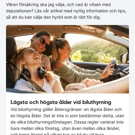
Vilken försäkring ska jag välja, och vad är vitsen med
depositionen? Läs vår artikel med nyttig information och tips,
så att du kan välja den hyrbil som är rätt för dig.
Lägsta och högsta ålder vid biluthyrning
Vid biluthyrning gäller åldersgränser: en lägsta ålder och
en högsta ålder. Det är inte vi som bestämmer detta, utan
de olika biluthyrningsföretagen. Dessa regler varierar inte
bara mellan olika företag, utan även mellan olika länder,
och beror ibland på vilken typ av bil du vill hyra.