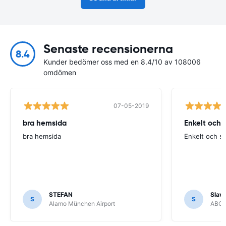
Senaste recensionerna
8.4
Kunder bedömer oss med en 8.4/10 av 108006
omdömen
07-05-2019
bra hemsida
Enkelt och 
bra hemsida
Enkelt och s
STEFAN
Slava
S
S
Alamo München Airport
ABC R