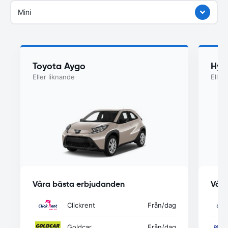
Mini
Toyota Aygo
Hyu
Eller liknande
Eller
Våra bästa erbjudanden
Våra
Clickrent
Från
/dag
Goldcar
Från
/dag