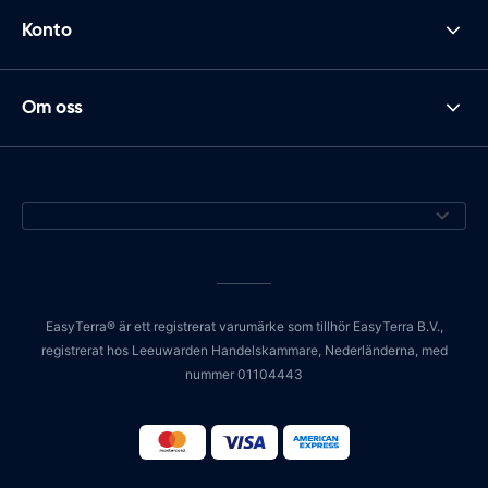
Konto
Om oss
EasyTerra® är ett registrerat varumärke som tillhör EasyTerra B.V.,
registrerat hos Leeuwarden Handelskammare, Nederländerna, med
nummer 01104443