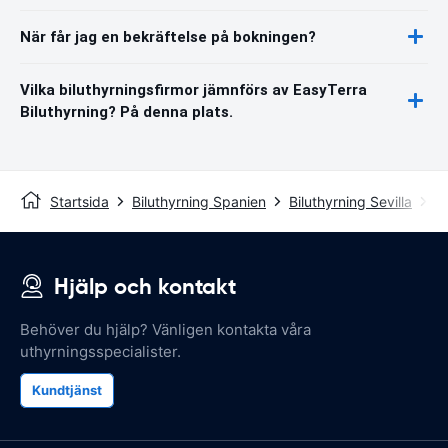
När får jag en bekräftelse på bokningen?
Vilka biluthyrningsfirmor jämnförs av EasyTerra
Biluthyrning? På denna plats.
Startsida
Biluthyrning Spanien
Biluthyrning Sevilla
Se
Hjälp och kontakt
Behöver du hjälp? Vänligen kontakta våra
uthyrningsspecialister.
Kundtjänst