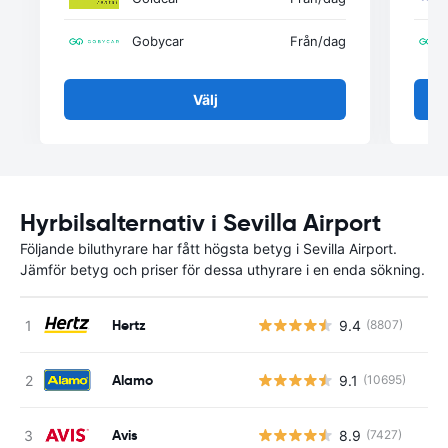
Gobycar
Från
/dag
Välj
Hyrbilsalternativ i Sevilla Airport
Följande biluthyrare har fått högsta betyg i Sevilla Airport.
Jämför betyg och priser för dessa uthyrare i en enda sökning.
Hertz
9.4
(8807)
Alamo
9.1
(10695)
Avis
8.9
(7427)