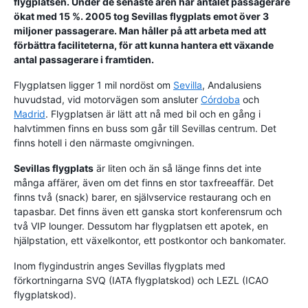
flygplatsen. Under de senaste åren har antalet passagerare
ökat med 15 %. 2005 tog Sevillas flygplats emot över 3
miljoner passagerare. Man håller på att arbeta med att
förbättra faciliteterna, för att kunna hantera ett växande
antal passagerare i framtiden.
Flygplatsen ligger 1 mil nordöst om
Sevilla
, Andalusiens
huvudstad, vid motorvägen som ansluter
Córdoba
och
Madrid
. Flygplatsen är lätt att nå med bil och en gång i
halvtimmen finns en buss som går till Sevillas centrum. Det
finns hotell i den närmaste omgivningen.
Sevillas flygplats
är liten och än så länge finns det inte
många affärer, även om det finns en stor taxfreeaffär. Det
finns två (snack) barer, en självservice restaurang och en
tapasbar. Det finns även ett ganska stort konferensrum och
två VIP lounger. Dessutom har flygplatsen ett apotek, en
hjälpstation, ett växelkontor, ett postkontor och bankomater.
Inom flygindustrin anges Sevillas flygplats med
förkortningarna SVQ (IATA flygplatskod) och LEZL (ICAO
flygplatskod).