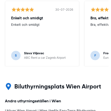
30-07-2026
Enkelt och smidigt
Bra, effektiv
Enkelt och smidigt
Bra, effektiv 
Slava Viljevac
Fredr
S
F
ABC Rent a car Zagreb Airport
Europ
Biluthyrningsplats Wien Airport
Andra uthyrningsställen i Wien
Utöver Wien Airport i Wien jämför EasyTerra Biluthyrning