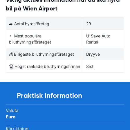
bil på Wien Airport
🚙 Antal hyresföretag
29
⭐ Mest populära
U-Save Auto
biluthyrningsföretaget
Rental
💰 Billigaste biluthyrningsföretaget
Dryyve
🏆 Högst rankade biluthyrningsfirman
Sixt
Praktisk information
Valuta
Euro
Körriktning