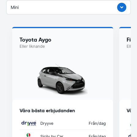
Mini
Toyota Aygo
Fia
Eller liknande
Eller
Våra bästa erbjudanden
Våra
Dryyve
Från
/dag
Sicily by Car
Från
/dag