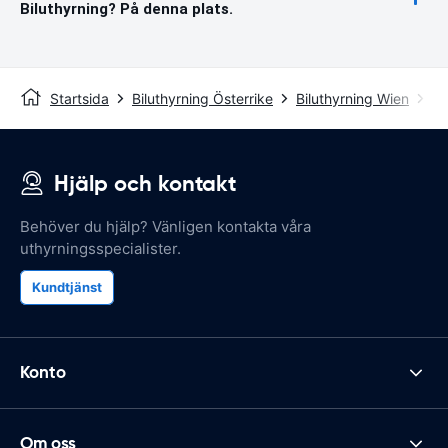
Biluthyrning? På denna plats.
Startsida
Biluthyrning Österrike
Biluthyrning Wien
Wi
Hjälp och kontakt
Behöver du hjälp? Vänligen kontakta våra
uthyrningsspecialister.
Kundtjänst
Konto
Om oss