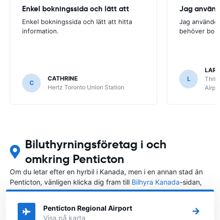
Enkel bokningssida och lätt att
Jag använde
Enkel bokningssida och lätt att hitta
Jag använder 
information.
behöver boka
LARS
CATHRINE
L
Thrif
C
Hertz Toronto Union Station
Airpo
Biluthyrningsföretag i och
omkring Penticton
Om du letar efter en hyrbil i Kanada, men i en annan stad än
Penticton, vänligen klicka dig fram till
Bilhyra Kanada
-sidan,
där du kan välja i vilken stad i Kanada du vill hyra en bil.
Penticton Regional Airport
Visa på karta