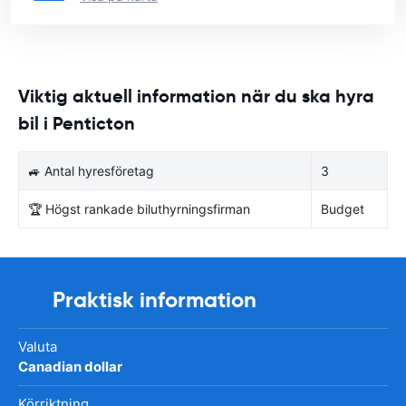
Viktig aktuell information när du ska hyra
bil i Penticton
🚙 Antal hyresföretag
3
🏆 Högst rankade biluthyrningsfirman
Budget
Praktisk information
Valuta
Canadian dollar
Körriktning