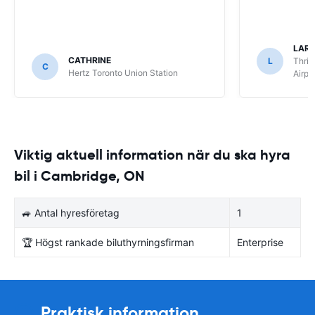
LARS
CATHRINE
L
Thrif
C
Hertz Toronto Union Station
Airpo
Viktig aktuell information när du ska hyra
bil i Cambridge, ON
🚙 Antal hyresföretag
1
🏆 Högst rankade biluthyrningsfirman
Enterprise
Praktisk information