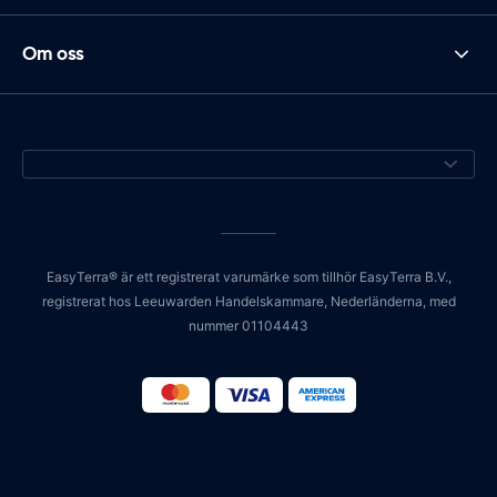
Om oss
EasyTerra® är ett registrerat varumärke som tillhör EasyTerra B.V.,
registrerat hos Leeuwarden Handelskammare, Nederländerna, med
nummer 01104443