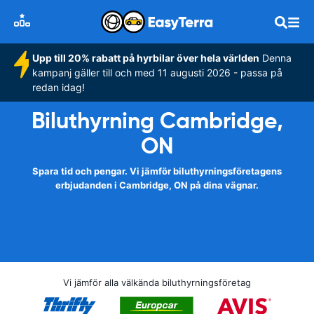
Upp till 20% rabatt på hyrbilar över hela världen
Denna
kampanj gäller till och med 11 augusti 2026 - passa på
redan idag!
Biluthyrning Cambridge,
ON
Spara tid och pengar. Vi jämför biluthyrningsföretagens
erbjudanden i Cambridge, ON på dina vägnar.
Vi jämför alla välkända biluthyrningsföretag