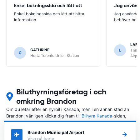
Enkel bokningssida och lätt att
Jag använde
Enkel bokningssida och lätt att hitta
Jag använder 
information.
behöver boka
LARS
CATHRINE
L
Thrif
C
Hertz Toronto Union Station
Airpo
Biluthyrningsföretag i och
omkring Brandon
Om du letar efter en hyrbil i Kanada, men i en annan stad än
Brandon, vänligen klicka dig fram till
Bilhyra Kanada
-sidan,
där du kan välja i vilken stad i Kanada du vill hyra en bil.
Brandon Municipal Airport
Visa på karta