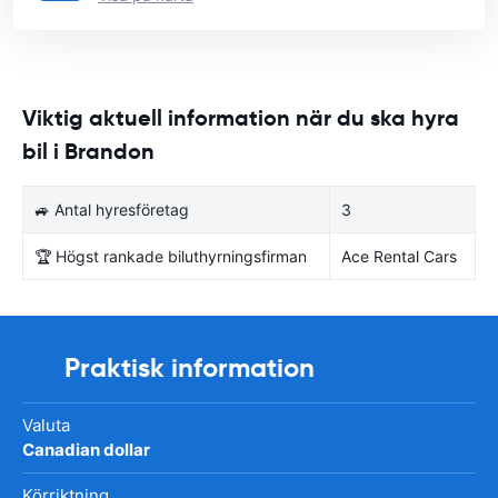
Viktig aktuell information när du ska hyra
bil i Brandon
🚙 Antal hyresföretag
3
🏆 Högst rankade biluthyrningsfirman
Ace Rental Cars
Praktisk information
Valuta
Canadian dollar
Körriktning