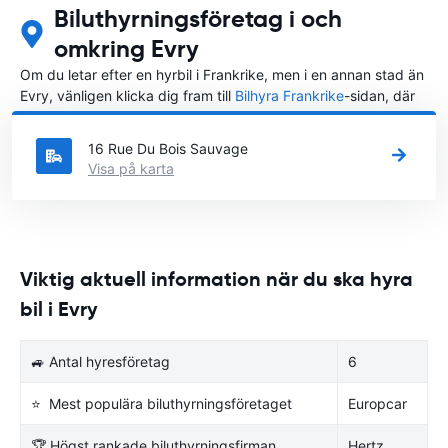
Biluthyrningsföretag i och
omkring Evry
Om du letar efter en hyrbil i Frankrike, men i en annan stad än
Evry, vänligen klicka dig fram till
Bilhyra Frankrike
-sidan, där
du kan välja i vilken stad i Frankrike du vill hyra en bil.
16 Rue Du Bois Sauvage
Visa på karta
Viktig aktuell information när du ska hyra
bil i Evry
🚙 Antal hyresföretag
6
⭐ Mest populära biluthyrningsföretaget
Europcar
🏆 Högst rankade biluthyrningsfirman
Hertz