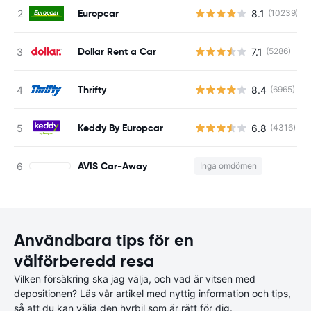
Europcar
8.1
(10239)
Dollar Rent a Car
7.1
(5286)
Thrifty
8.4
(6965)
Keddy By Europcar
6.8
(4316)
AVIS Car-Away
Inga omdömen
Användbara tips för en
välförberedd resa
Vilken försäkring ska jag välja, och vad är vitsen med
depositionen? Läs vår artikel med nyttig information och tips,
så att du kan välja den hyrbil som är rätt för dig.