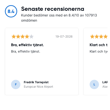
Senaste recensionerna
8.4
Kunder bedömer oss med en 8.4/10 av 107913
omdömen
19-07-2026
Bra, effektiv tjänst.
Klart och t
Bra, effektiv tjänst.
Klart och tyd
Fredrik Tornqvist
LARS
F
L
Europcar Nice Airport
Alamo