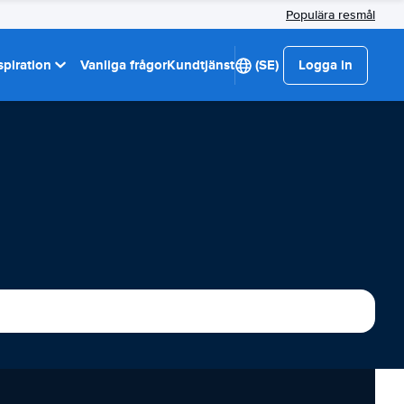
Populära resmål
spiration
Vanliga frågor
Kundtjänst
(SE)
Logga in