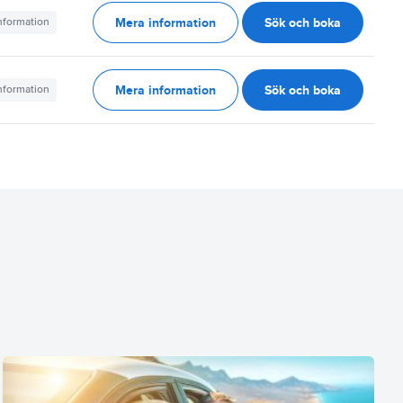
Mera information
Sök och boka
information
Mera information
Sök och boka
information