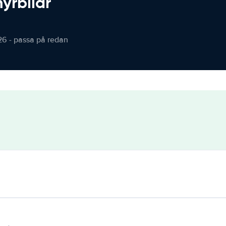
hyrbilar
26 - passa på redan