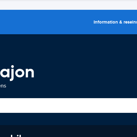
Information & resein
pajon
ens