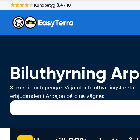
8.4
Kundbetyg
/ 10
Biluthyrning Ar
Spara tid och pengar. Vi jämför biluthyrningsföretag
erbjudanden i Arpajon på dina vägnar.