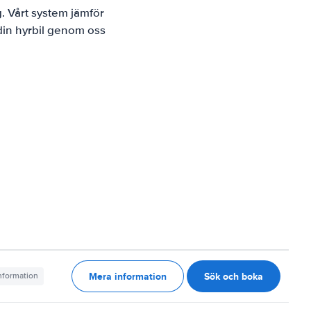
. Vårt system jämför
 din hyrbil genom oss
Mera information
Sök och boka
information