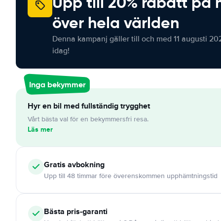
Upp till 20% rabatt på 
över hela världen
Denna kampanj gäller till och med 11 augusti 20
idag!
Inga bekymmer
Hyr en bil med fullständig trygghet
Vårt bästa val för en bekymmersfri resa.
Läs mer
Gratis
avbokning
Upp till 48 timmar före överenskommen upphämtningstid
Bästa pris-garanti