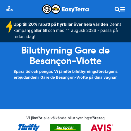
Upp till 20% rabatt på hyrbilar över hela världen
Denna
kampanj gäller till och med 11 augusti 2026 - passa på
redan idag!
Biluthyrning Gare de
Besançon-Viotte
Spara tid och pengar. Vi jämför biluthyrningsföretagens
erbjudanden i Gare de Besançon-Viotte på dina vägnar.
Vi jämför alla välkända biluthyrningsföretag