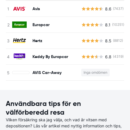
Avis
8.6
(7437)
Europcar
8.1
(10251)
Hertz
8.5
(8812)
Keddy By Europcar
6.8
(4319)
AVIS Car-Away
Inga omdömen
Användbara tips för en
välförberedd resa
Vilken försäkring ska jag välja, och vad är vitsen med
depositionen? Läs vår artikel med nyttig information och tips,