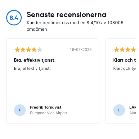
Senaste recensionerna
8.4
Kunder bedömer oss med en 8.4/10 av 108006
omdömen
19-07-2026
Bra, effektiv tjänst.
Klart och t
Bra, effektiv tjänst.
Klart och tyd
Fredrik Tornqvist
LARS
F
L
Europcar Nice Airport
Alamo