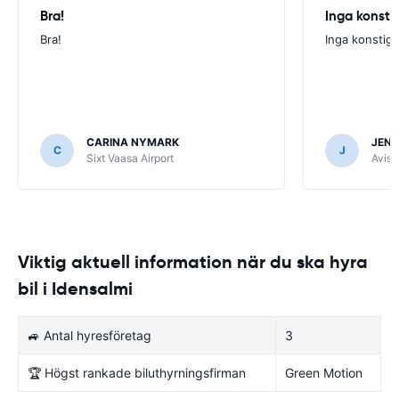
Bra!
Inga konsti
Bra!
Inga konstig
CARINA NYMARK
JENN
C
J
Sixt Vaasa Airport
Avis 
Viktig aktuell information när du ska hyra
bil i Idensalmi
🚙 Antal hyresföretag
3
🏆 Högst rankade biluthyrningsfirman
Green Motion