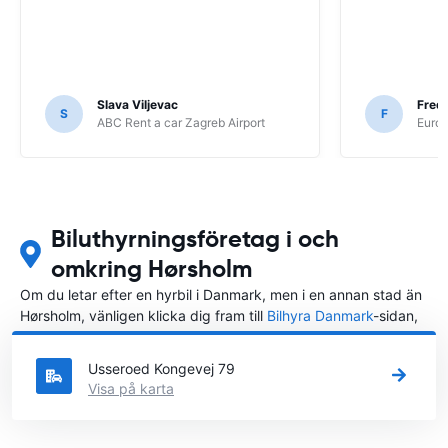
Slava Viljevac
Fredr
S
F
ABC Rent a car Zagreb Airport
Europ
Biluthyrningsföretag i och
omkring Hørsholm
Om du letar efter en hyrbil i Danmark, men i en annan stad än
Hørsholm, vänligen klicka dig fram till
Bilhyra Danmark
-sidan,
där du kan välja i vilken stad i Danmark du vill hyra en bil.
Usseroed Kongevej 79
Visa på karta