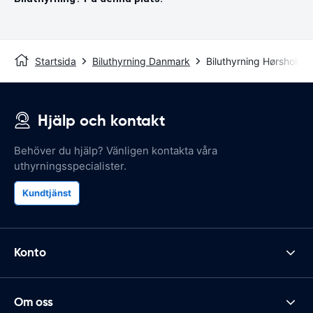
Startsida
Biluthyrning Danmark
Biluthyrning Hørsholm
Hjälp och kontakt
Behöver du hjälp? Vänligen kontakta våra
uthyrningsspecialister.
Kundtjänst
Konto
Om oss