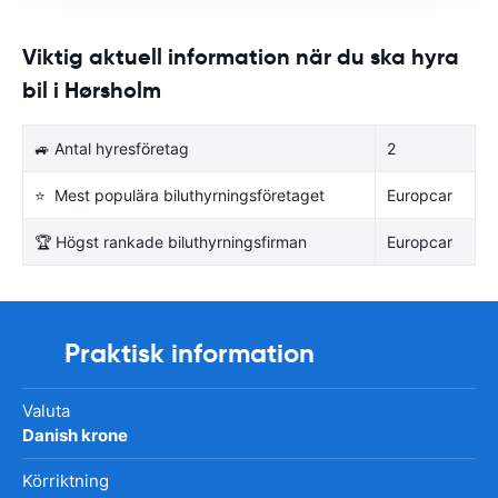
Viktig aktuell information när du ska hyra
bil i Hørsholm
🚙 Antal hyresföretag
2
⭐ Mest populära biluthyrningsföretaget
Europcar
🏆 Högst rankade biluthyrningsfirman
Europcar
Praktisk information
Valuta
Danish krone
Körriktning