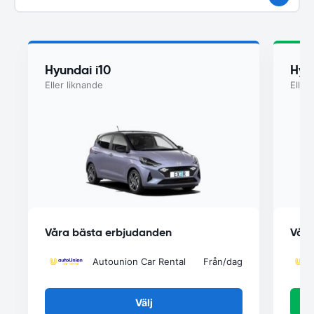
Hyundai i10
Hyu
Eller liknande
Eller
Våra bästa erbjudanden
Våra
Autounion Car Rental
Från
/dag
Välj