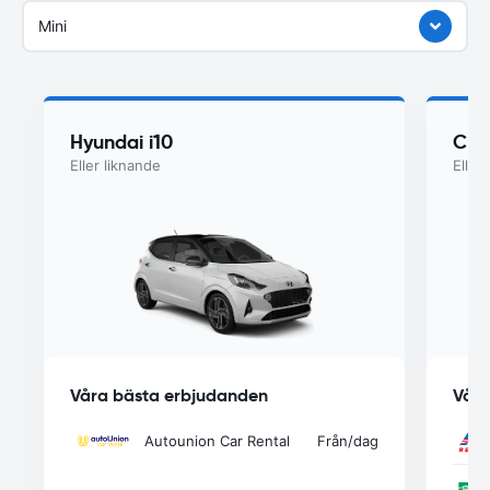
Mini
Hyundai i10
Che
Eller liknande
Eller
Våra bästa erbjudanden
Våra
Autounion Car Rental
Från
/dag