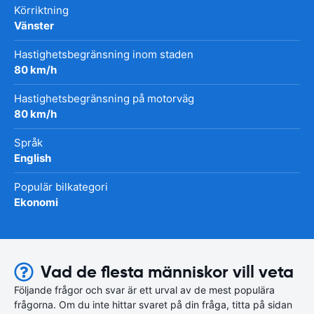
Körriktning
Vänster
Hastighetsbegränsning inom staden
80 km/h
Hastighetsbegränsning på motorväg
80 km/h
Språk
English
Populär bilkategori
Ekonomi
Vad de flesta människor vill veta
Följande frågor och svar är ett urval av de mest populära
frågorna. Om du inte hittar svaret på din fråga, titta på sidan