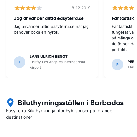
18-12-2019
Jag använder alltid easyterra.se
Fantastiskt
Jag använder alltid easyterra.se när jag
Fantastiskt b
behöver boka en hyrbil.
fungerat väldi
på många olik
tio år och det
perfekt.
LARS ULRICH BENGT
PER
L
Thrifty Los Angeles International
P
Thrif
Airport
Biluthyrningsställen i Barbados
EasyTerra Biluthyrning jämför hybilspriser på följande
destinationer