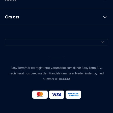
Om oss
EasyTerra® är ett registrerat varumärke som tillhör EasyTerra B.V.,
registrerat hos Leeuwarden Handelskammare, Nederländerna, med
nummer 01104443