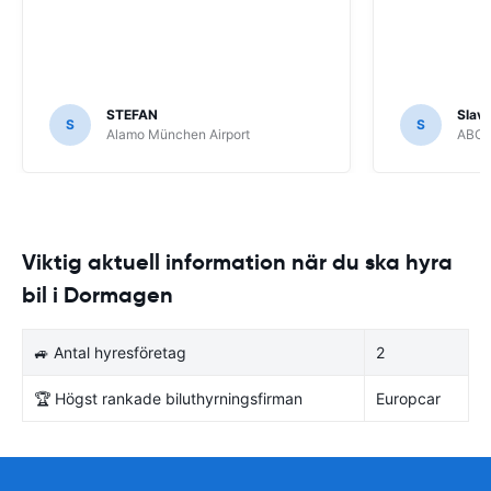
STEFAN
Slava
S
S
Alamo München Airport
ABC R
Viktig aktuell information när du ska hyra
bil i Dormagen
🚙 Antal hyresföretag
2
🏆 Högst rankade biluthyrningsfirman
Europcar