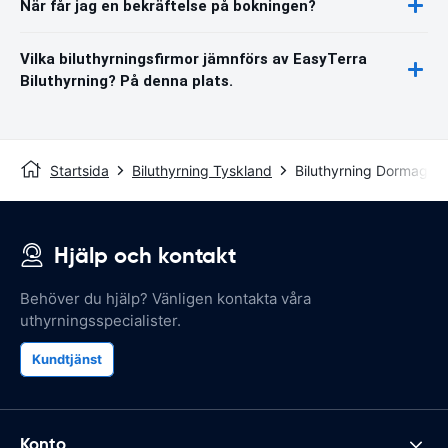
När får jag en bekräftelse på bokningen?
Vilka biluthyrningsfirmor jämnförs av EasyTerra
Biluthyrning? På denna plats.
Startsida
Biluthyrning Tyskland
Biluthyrning Dormagen
Hjälp och kontakt
Behöver du hjälp? Vänligen kontakta våra
uthyrningsspecialister.
Kundtjänst
Konto