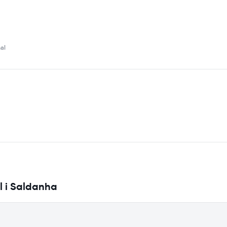
al
il i Saldanha