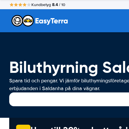
8.4
Kundbetyg
/ 10
Biluthyrning Sa
Spara tid och pengar. Vi jämför biluthyrningsföretag
erbjudanden i Saldanha på dina vägnar.