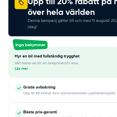
Upp till 20% rabatt på 
över hela världen
Denna kampanj gäller till och med 11 augusti 20
idag!
Inga bekymmer
Hyr en bil med fullständig trygghet
Vårt bästa val för en bekymmersfri resa.
Läs mer
Gratis
avbokning
Upp till 48 timmar före överenskommen upphämtningstid
Bästa pris-garanti