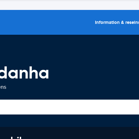
Information & resein
ldanha
ens