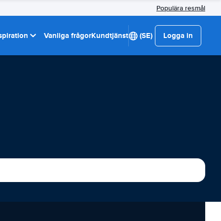
Populära resmål
spiration
Vanliga frågor
Kundtjänst
(SE)
Logga in