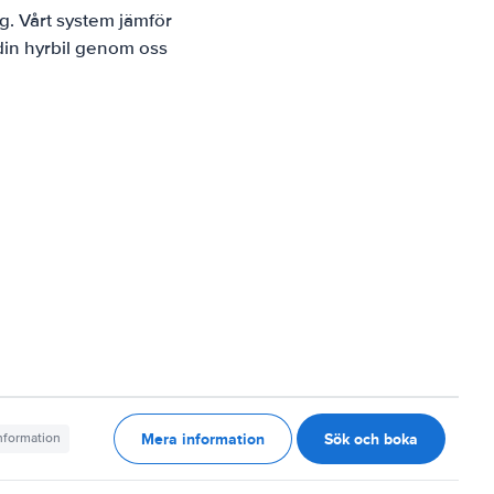
g. Vårt system jämför
 din hyrbil genom oss
Mera information
Sök och boka
information