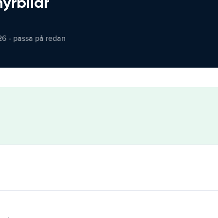
hyrbilar
26 - passa på redan