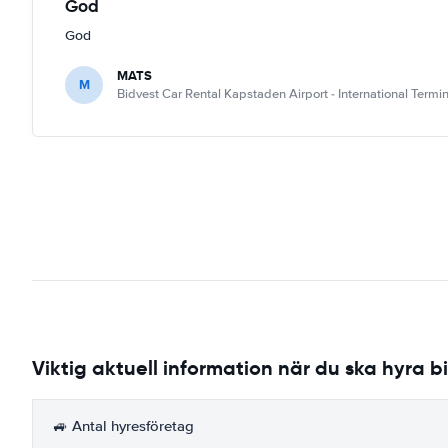
God
God
MATS
M
Bidvest Car Rental Kapstaden Airport - International Termin
Viktig aktuell information när du ska hyra b
🚙 Antal hyresföretag