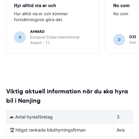
Hyr alltid via er och
No com
Hyr alltid via er och kommer
No com
fortsättningsvis göra det.
AHMAD
DZEM
A
Europcar Dubai international
D
Goldc
Airport - T1
Viktig aktuell information när du ska hyra
bil i Nanjing
🚙 Antal hyresföretag
3
🏆 Högst rankade biluthyrningsfirman
Avis