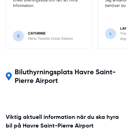
information.
behöver boka
LARS
CATHRINE
L
Thrif
C
Hertz Toronto Union Station
Airpo
Biluthyrningsplats Havre Saint-
Pierre Airport
Viktig aktuell information när du ska hyra
bil på Havre Saint-Pierre Airport