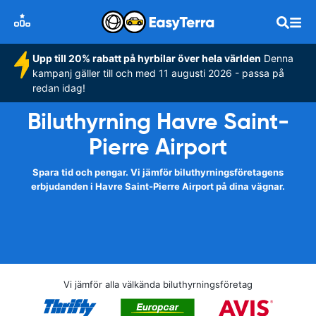
Upp till 20% rabatt på hyrbilar över hela världen
Denna
kampanj gäller till och med 11 augusti 2026 - passa på
redan idag!
Biluthyrning Havre Saint-
Pierre Airport
Spara tid och pengar. Vi jämför biluthyrningsföretagens
erbjudanden i Havre Saint-Pierre Airport på dina vägnar.
Vi jämför alla välkända biluthyrningsföretag