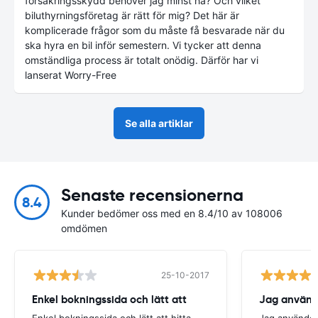
försäkringsskydd behöver jag minst ha? Och vilket
biluthyrningsföretag är rätt för mig? Det här är
komplicerade frågor som du måste få besvarade när du
ska hyra en bil inför semestern. Vi tycker att denna
omständliga process är totalt onödig. Därför har vi
lanserat Worry-Free
Se alla artiklar
Senaste recensionerna
8.4
Kunder bedömer oss med en 8.4/10 av 108006
omdömen
25-10-2017
Enkel bokningssida och lätt att
Jag använde
Enkel bokningssida och lätt att hitta
Jag använder 