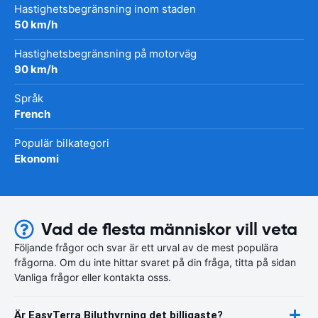
Hastighetsbegränsning inom staden
50 km/h
Hastighetsbegränsning på motorväg
90 km/h
Språk
French
Populär bilkategori
Ekonomi
Vad de flesta människor vill veta
Följande frågor och svar är ett urval av de mest populära
frågorna. Om du inte hittar svaret på din fråga, titta på sidan
Vanliga frågor eller kontakta osss.
Är EasyTerra Biluthyrning det billigaste?