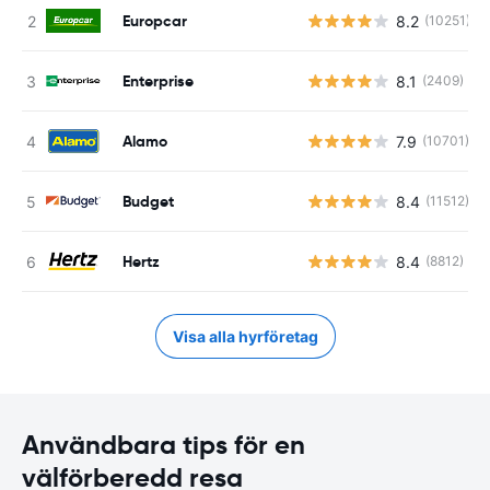
Europcar
8.2
(10251)
Enterprise
8.1
(2409)
Alamo
7.9
(10701)
Budget
8.4
(11512)
Hertz
8.4
(8812)
Visa alla hyrföretag
Användbara tips för en
välförberedd resa