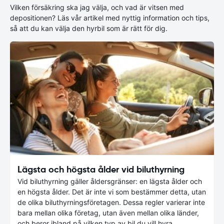
Vilken försäkring ska jag välja, och vad är vitsen med
depositionen? Läs vår artikel med nyttig information och tips,
så att du kan välja den hyrbil som är rätt för dig.
Lägsta och högsta ålder vid biluthyrning
Vid biluthyrning gäller åldersgränser: en lägsta ålder och
en högsta ålder. Det är inte vi som bestämmer detta, utan
de olika biluthyrningsföretagen. Dessa regler varierar inte
bara mellan olika företag, utan även mellan olika länder,
och beror ibland på vilken typ av bil du vill hyra.