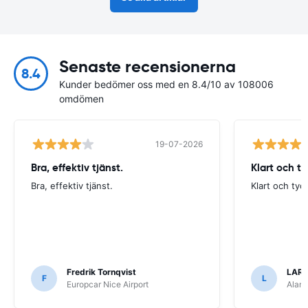
Senaste recensionerna
8.4
Kunder bedömer oss med en 8.4/10 av 108006
omdömen
19-07-2026
Bra, effektiv tjänst.
Klart och t
Bra, effektiv tjänst.
Klart och tyd
Fredrik Tornqvist
LARS
F
L
Europcar Nice Airport
Alamo