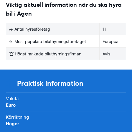
Viktig aktuell information när du ska hyra
bil i Agen
🚙 Antal hyresföretag
11
⭐ Mest populära biluthyrningsföretaget
Europcar
🏆 Högst rankade biluthyrningsfirman
Avis
Praktisk information
Valuta
Euro
Körriktning
Höger