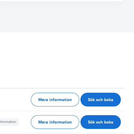
Mera information
Sök och boka
g
Mera information
Sök och boka
information