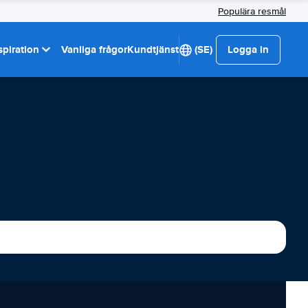
Populära resmål
spiration
Vanliga frågor
Kundtjänst
(SE)
Logga in