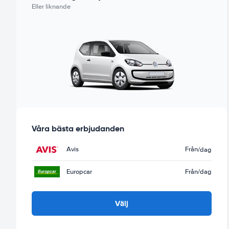
Eller liknande
Våra bästa erbjudanden
Avis
Från
/dag
Europcar
Från
/dag
Välj