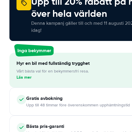
Upp till 20% rabatt på 
över hela världen
Denna kampanj gäller till och med 11 augusti 20
idag!
Inga bekymmer
Hyr en bil med fullständig trygghet
Vårt bästa val för en bekymmersfri resa.
Läs mer
Gratis
avbokning
Upp till 48 timmar före överenskommen upphämtningstid
Bästa pris-garanti