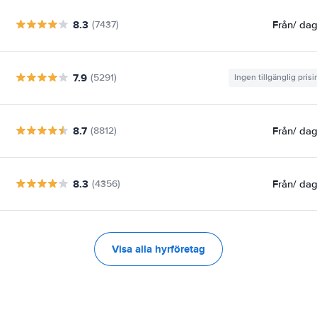
8.3
Från
/ da
(7437)
7.9
(5291)
Ingen tillgänglig pris
8.7
Från
/ da
(8812)
8.3
Från
/ da
(4356)
Visa alla hyrföretag