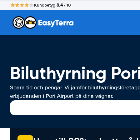
8.4
Kundbetyg
/ 10
Biluthyrning Por
Spara tid och pengar. Vi jämför biluthyrningsföretag
erbjudanden i Pori Airport på dina vägnar.