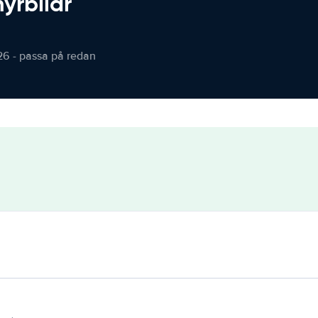
hyrbilar
26 - passa på redan