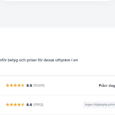
mför betyg och priser för dessa uthyrare i en
8.9
Från
/ da
(10251)
8.6
(11512)
Ingen tillgänglig pris