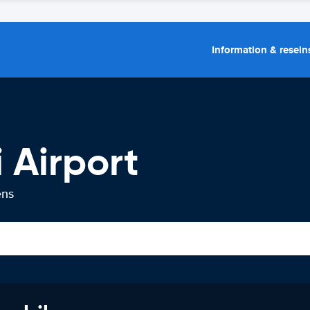
Information & resein
i Airport
ens