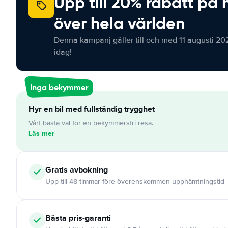
Upp till 20% rabatt på 
över hela världen
Denna kampanj gäller till och med 11 augusti 20
idag!
Inga bekymmer
Hyr en bil med fullständig trygghet
Vårt bästa val för en bekymmersfri resa.
Läs mer
Gratis
avbokning
Upp till 48 timmar före överenskommen upphämtningstid
Bästa pris-garanti