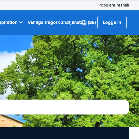
Populära resmål
spiration
Vanliga frågor
Kundtjänst
(SE)
Logga in