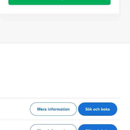
Mera information
Sök och boka
g