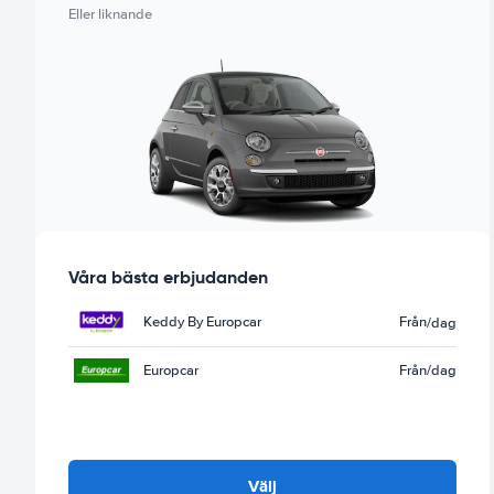
Eller liknande
Våra bästa erbjudanden
Keddy By Europcar
Från
/dag
Europcar
Från
/dag
Välj