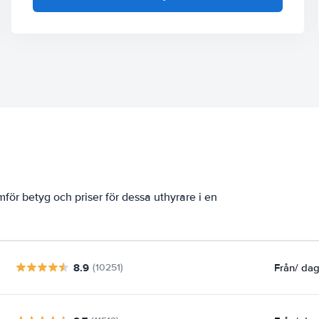
mför betyg och priser för dessa uthyrare i en
8.9
Från
/ da
(10251)