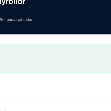
hyrbilar
26 - passa på redan