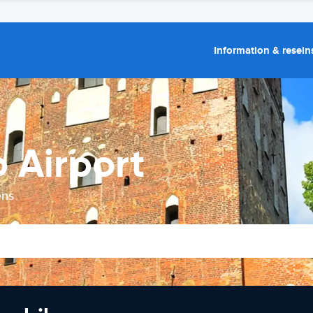
Information & resein
 Airport
ens