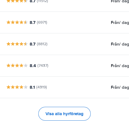
8.7
Från
/ da
(11512)
8.7
Från
/ da
(6971)
8.7
Från
/ da
(8812)
8.4
Från
/ da
(7437)
8.1
Från
/ da
(4319)
Visa alla hyrföretag