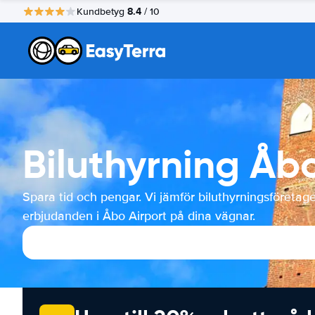
8.4
Kundbetyg
/ 10
Biluthyrning Åbo
Spara tid och pengar. Vi jämför biluthyrningsföretag
erbjudanden i Åbo Airport på dina vägnar.