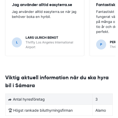
Jag använder alltid easyterra.se
Fantastiskt
Jag använder alltid easyterra.se när jag
Fantastiskt b
behöver boka en hyrbil.
fungerat väldi
på många olik
tio år och det
perfekt.
LARS ULRICH BENGT
PER
L
Thrifty Los Angeles International
P
Thrif
Airport
Viktig aktuell information när du ska hyra
bil i Sámara
🚙 Antal hyresföretag
3
🏆 Högst rankade biluthyrningsfirman
Alamo