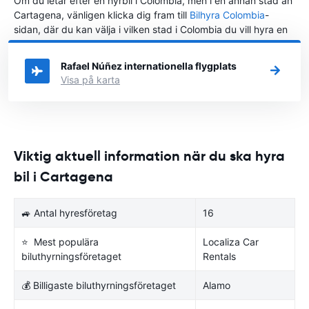
Om du letar efter en hyrbil i Colombia, men i en annan stad än
Cartagena, vänligen klicka dig fram till
Bilhyra Colombia
-
sidan, där du kan välja i vilken stad i Colombia du vill hyra en
bil.
Rafael Núñez internationella flygplats
Visa på karta
Viktig aktuell information när du ska hyra
bil i Cartagena
🚙 Antal hyresföretag
16
⭐ Mest populära
Localiza Car
biluthyrningsföretaget
Rentals
💰 Billigaste biluthyrningsföretaget
Alamo