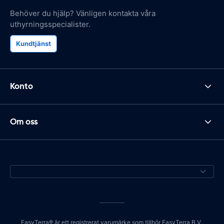
Behöver du hjälp? Vänligen kontakta våra
uthyrningsspecialister.
Kundtjänst
Konto
Om oss
EasyTerra® är ett registrerat varumärke som tillhör EasyTerra B.V.,