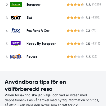
Europcar
8.8
(10251)
Sixt
8.1
(4356)
Fox Rent A Car
7.3
(71)
Keddy By Europcar
7.5
(4319)
Routes
5.5
(22)
Användbara tips för en
välförberedd resa
Vilken försäkring ska jag välja, och vad är vitsen med
depositionen? Läs vår artikel med nyttig information och tips,
så att du kan välja den hyrbil som är rätt för dig.