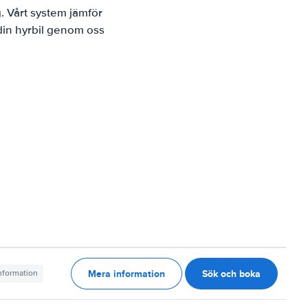
. Vårt system jämför
 din hyrbil genom oss
Mera information
Sök och boka
information