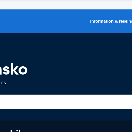
Information & resein
nsko
ens