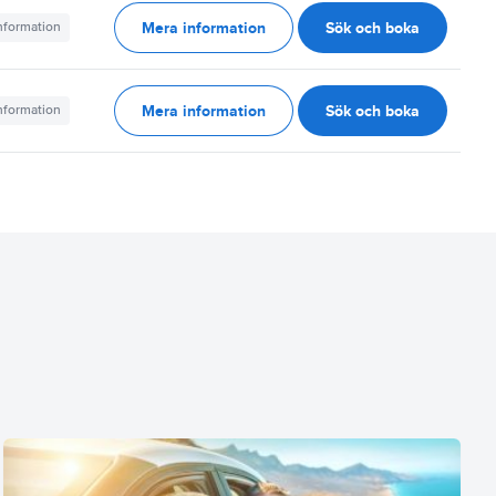
Mera information
Sök och boka
information
Mera information
Sök och boka
information