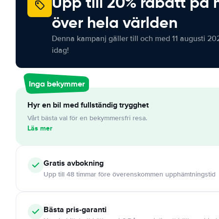
Upp till 20% rabatt på 
över hela världen
Denna kampanj gäller till och med 11 augusti 20
idag!
Inga bekymmer
Hyr en bil med fullständig trygghet
Vårt bästa val för en bekymmersfri resa.
Läs mer
Gratis
avbokning
Upp till 48 timmar före överenskommen upphämtningstid
Bästa pris-garanti