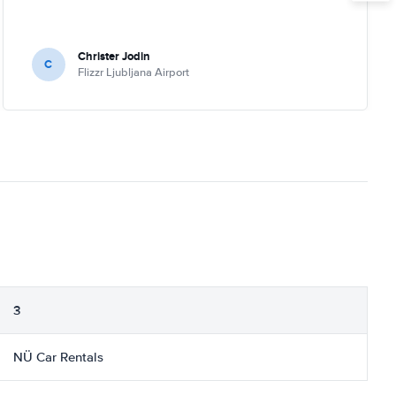
Christer Jodin
C
Flizzr Ljubljana Airport
3
NÜ Car Rentals