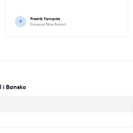
Fredrik Tornqvist
F
Europcar Nice Airport
l i Bansko