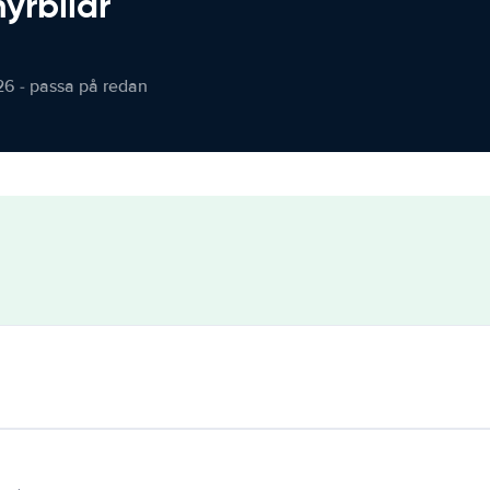
hyrbilar
26 - passa på redan