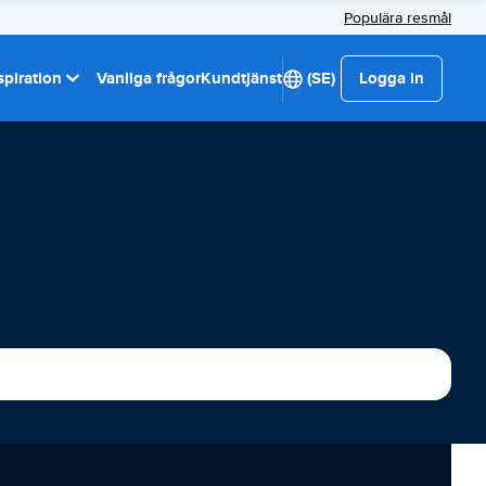
Populära resmål
spiration
Vanliga frågor
Kundtjänst
(SE)
Logga in