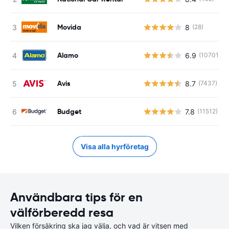
Movida
8
(28)
Alamo
6.9
(10701)
Avis
8.7
(7437)
Budget
7.8
(11512)
Visa alla hyrföretag
Användbara tips för en
välförberedd resa
Vilken försäkring ska jag välja, och vad är vitsen med