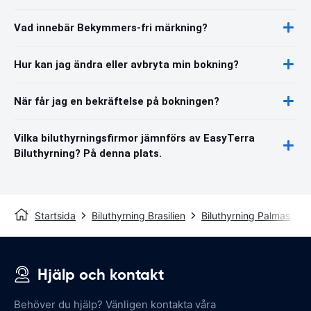
Vad innebär Bekymmers-fri märkning?
Hur kan jag ändra eller avbryta min bokning?
När får jag en bekräftelse på bokningen?
Vilka biluthyrningsfirmor jämnförs av EasyTerra
Biluthyrning? På denna plats.
Startsida
Biluthyrning Brasilien
Biluthyrning Palmas
P
Hjälp och kontakt
Behöver du hjälp? Vänligen kontakta våra