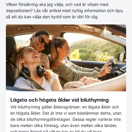
Vilken försäkring ska jag välja, och vad är vitsen med
depositionen? Läs vår artikel med nyttig information och tips,
så att du kan välja den hyrbil som är rätt för dig.
Lägsta och högsta ålder vid biluthyrning
Vid biluthyrning gäller åldersgränser: en lägsta ålder och
en högsta ålder. Det är inte vi som bestämmer detta, utan
de olika biluthyrningsföretagen. Dessa regler varierar inte
bara mellan olika företag, utan även mellan olika länder,
och beror ibland på vilken typ av bil du vill hyra.