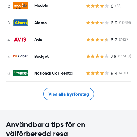
Movida
8
(28)
Alamo
6.9
(10695)
Avis
8.7
(7427)
Budget
7.8
(11503)
National Car Rental
8.4
(491)
Visa alla hyrföretag
Användbara tips för en
välförberedd resa