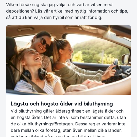
Vilken försäkring ska jag välja, och vad är vitsen med
depositionen? Läs vår artikel med nyttig information och tips,
så att du kan välja den hyrbil som är rätt för dig.
Lägsta och högsta ålder vid biluthyrning
Vid biluthyrning gäller åldersgränser: en lägsta ålder och
en högsta ålder. Det är inte vi som bestämmer detta, utan
de olika biluthyrningsföretagen. Dessa regler varierar inte
bara mellan olika företag, utan även mellan olika länder,
och beror ibland på vilken typ av bil du vill hyra.