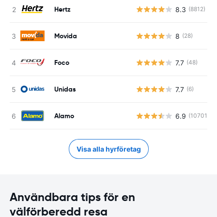
Hertz
8.3
(8812)
Movida
8
(28)
Foco
7.7
(48)
Unidas
7.7
(6)
Alamo
6.9
(10701)
Visa alla hyrföretag
Användbara tips för en
välförberedd resa