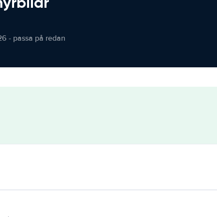
hyrbilar
26 - passa på redan