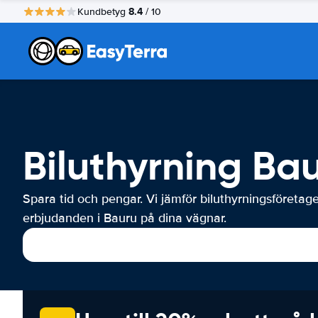
8.4
Kundbetyg
/ 10
Biluthyrning Ba
Spara tid och pengar. Vi jämför biluthyrningsföretag
erbjudanden i Bauru på dina vägnar.