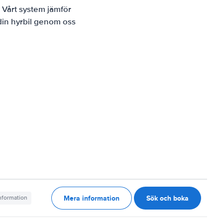
 Vårt system jämför
 din hyrbil genom oss
Mera information
Sök och boka
information