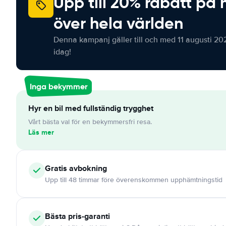
Upp till 20% rabatt på 
över hela världen
Denna kampanj gäller till och med 11 augusti 20
idag!
Inga bekymmer
Hyr en bil med fullständig trygghet
Vårt bästa val för en bekymmersfri resa.
Läs mer
Gratis
avbokning
Upp till 48 timmar före överenskommen upphämtningstid
Bästa pris-garanti