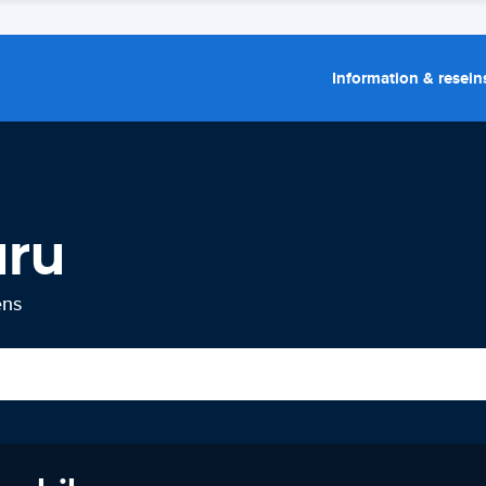
Information & resein
uru
ens