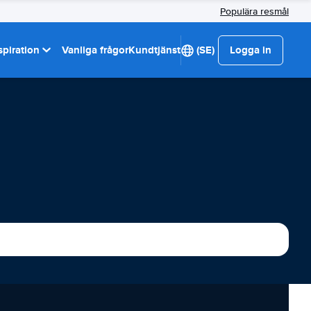
Populära resmål
spiration
Vanliga frågor
Kundtjänst
(SE)
Logga in