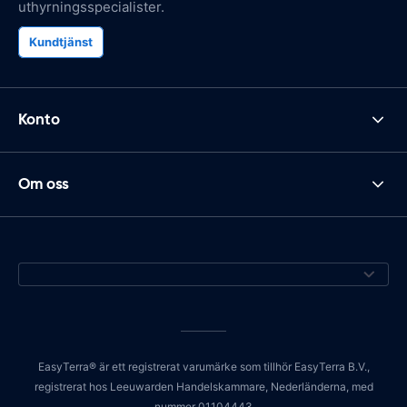
uthyrningsspecialister.
Kundtjänst
Konto
Om oss
EasyTerra® är ett registrerat varumärke som tillhör EasyTerra B.V.,
registrerat hos Leeuwarden Handelskammare, Nederländerna, med
nummer 01104443