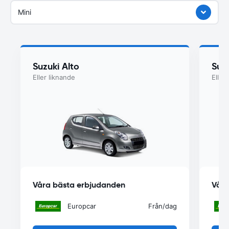
Mini
Suzuki Alto
Suzu
Eller liknande
Eller
Våra bästa erbjudanden
Våra
Europcar
Från
/dag