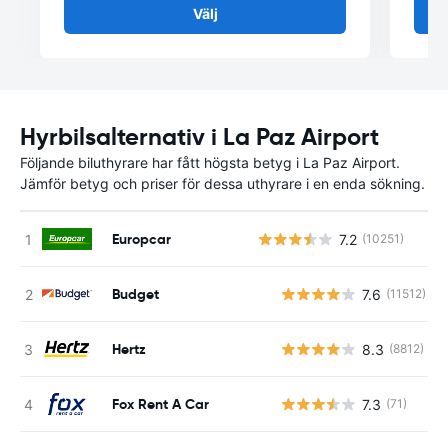
Välj
Hyrbilsalternativ i La Paz Airport
Följande biluthyrare har fått högsta betyg i La Paz Airport.
Jämför betyg och priser för dessa uthyrare i en enda sökning.
Europcar
7.2
(10251)
Budget
7.6
(11512)
Hertz
8.3
(8812)
Fox Rent A Car
7.3
(71)