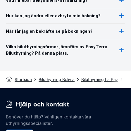
Vad innebär Bekymmers-fri märkning?
Hur kan jag ändra eller avbryta min bokning?
När får jag en bekräftelse på bokningen?
Vilka biluthyrningsfirmor jämnförs av EasyTerra
Biluthyrning? På denna plats.
Startsida
Biluthyrning Bolivia
Biluthyrning La Paz
La 
Hjälp och kontakt
Behöver du hjälp? Vänligen kontakta våra
uthyrningsspecialister.