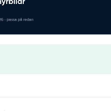
hyrbilar
26 - passa på redan