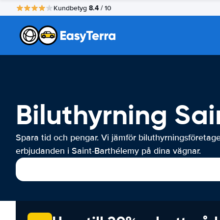
8.4
Kundbetyg
/ 10
Biluthyrning Sa
Spara tid och pengar. Vi jämför biluthyrningsföretag
erbjudanden i Saint-Barthélemy på dina vägnar.