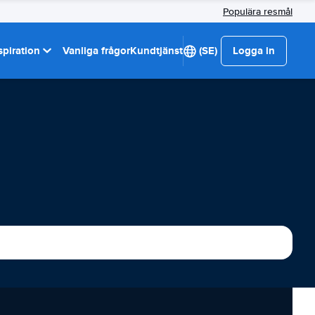
Populära resmål
spiration
Vanliga frågor
Kundtjänst
(SE)
Logga in