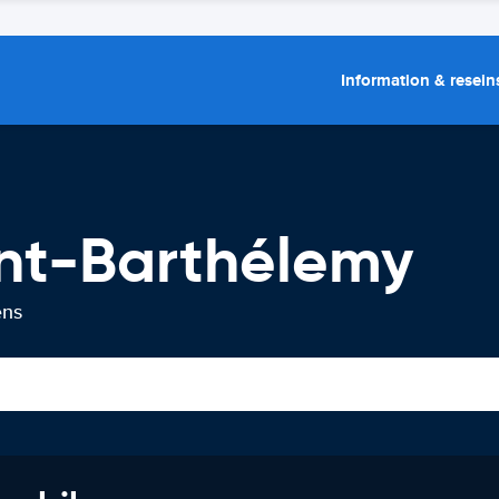
Information & resein
int-Barthélemy
ens