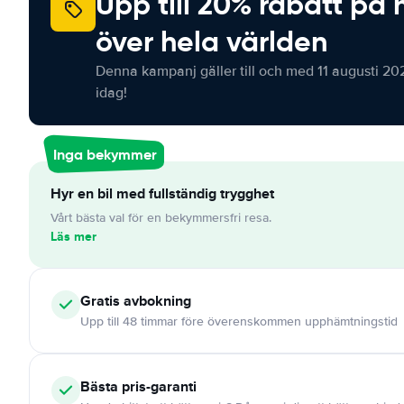
Upp till 20% rabatt på 
över hela världen
Denna kampanj gäller till och med 11 augusti 20
idag!
Inga bekymmer
Hyr en bil med fullständig trygghet
Vårt bästa val för en bekymmersfri resa.
Läs mer
Gratis
avbokning
Upp till 48 timmar före överenskommen upphämtningstid
Bästa pris-garanti