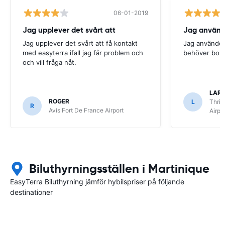
06-01-2019
Jag upplever det svårt att
Jag använde
Jag upplever det svårt att få kontakt
Jag använder 
med easyterra ifall jag får problem och
behöver boka
och vill fråga nåt.
LARS
ROGER
L
Thrif
R
Avis Fort De France Airport
Airpo
Biluthyrningsställen i Martinique
EasyTerra Biluthyrning jämför hybilspriser på följande
destinationer