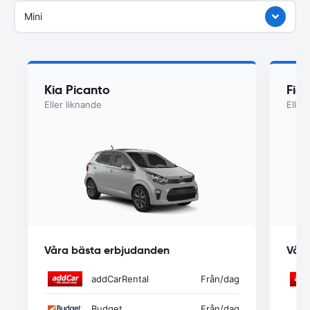
Mini
Kia Picanto
Fiat
Eller liknande
Eller
Våra bästa erbjudanden
Våra
addCarRental
Från
/dag
Budget
Från
/dag