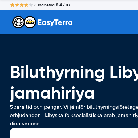
8.4
Kundbetyg
/ 10
Biluthyrning Lib
jamahiriya
Spara tid och pengar. Vi jämför biluthyrningsföretag
erbjudanden i Libyska folksocialistiska arab jamahiri
dina vägnar.