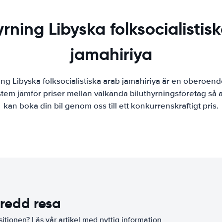
yrning Libyska folksocialistis
jamahiriya
ing Libyska folksocialistiska arab jamahiriya är en oberoend
ystem jämför priser mellan välkända biluthyrningsföretag så a
kan boka din bil genom oss till ett konkurrenskraftigt pris.
eredd resa
sitionen? Läs vår artikel med nyttig information