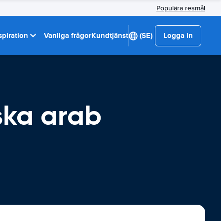
Populära resmål
spiration
Vanliga frågor
Kundtjänst
(SE)
Logga in
iska arab