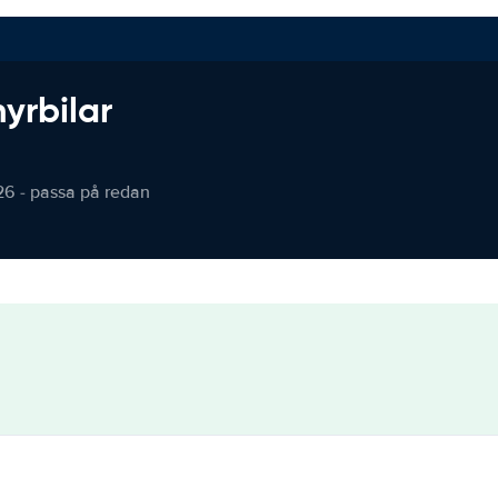
hyrbilar
26 - passa på redan