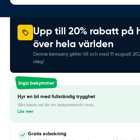
Upp till 20% rabatt på 
över hela världen
Denna kampanj gäller till och med 11 augusti 20
idag!
Inga bekymmer
Hyr en bil med fullständig trygghet
Vårt bästa val för en bekymmersfri resa.
Läs mer
Gratis
avbokning