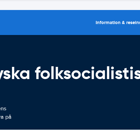
Information & resein
yska folksocialist
ens
ya på