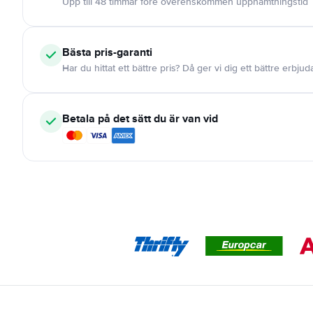
Upp till 48 timmar före överenskommen upphämtningstid
Bästa pris-garanti
Har du hittat ett bättre pris? Då ger vi dig ett bättre erbju
Betala på det sätt du är van vid