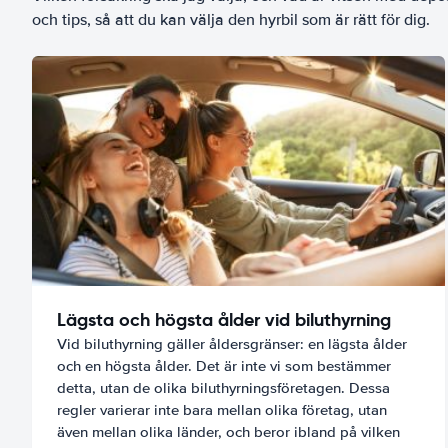
och tips, så att du kan välja den hyrbil som är rätt för dig.
Lägsta och högsta ålder vid biluthyrning
Vid biluthyrning gäller åldersgränser: en lägsta ålder
och en högsta ålder. Det är inte vi som bestämmer
detta, utan de olika biluthyrningsföretagen. Dessa
regler varierar inte bara mellan olika företag, utan
även mellan olika länder, och beror ibland på vilken