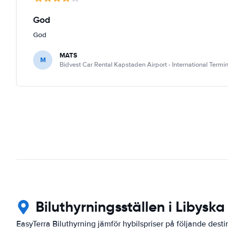
God
God
MATS
M
Bidvest Car Rental Kapstaden Airport - International Termin
Biluthyrningsställen i Libyska
EasyTerra Biluthyrning jämför hybilspriser på följande desti