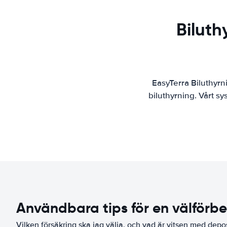
Biluth
EasyTerra Biluthyrn
biluthyrning. Vårt s
Användbara tips för en välförb
Vilken försäkring ska jag välja, och vad är vitsen med depo