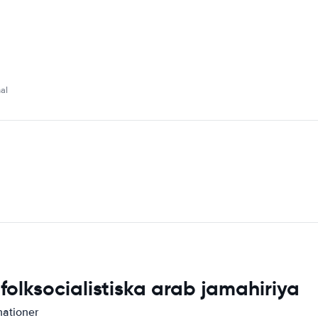
al
 folksocialistiska arab jamahiriya
nationer