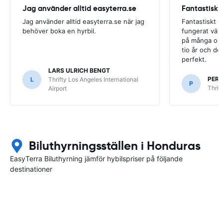
Jag använder alltid easyterra.se
Fantastiskt
Jag använder alltid easyterra.se när jag
Fantastiskt b
behöver boka en hyrbil.
fungerat väldi
på många olik
tio år och det
perfekt.
LARS ULRICH BENGT
PER
L
Thrifty Los Angeles International
P
Thrif
Airport
Biluthyrningsställen i Honduras
EasyTerra Biluthyrning jämför hybilspriser på följande
destinationer