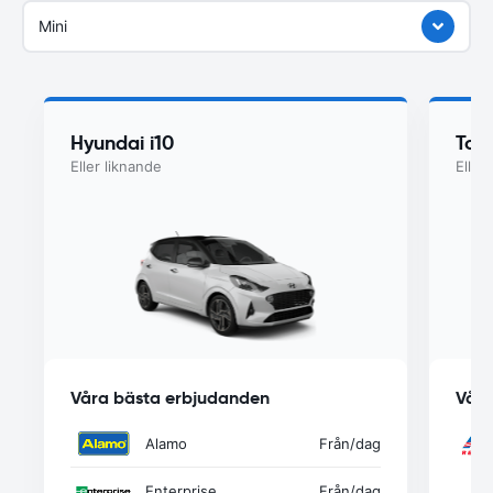
Mini
Hyundai i10
Toy
Eller liknande
Eller
Våra bästa erbjudanden
Våra
Alamo
Från
/dag
Enterprise
Från
/dag