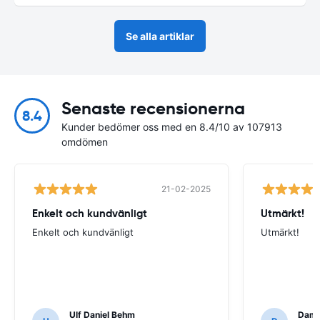
Se alla artiklar
Senaste recensionerna
8.4
Kunder bedömer oss med en 8.4/10 av 107913
omdömen
21-02-2025
Enkelt och kundvänligt
Utmärkt!
Enkelt och kundvänligt
Utmärkt!
Ulf Daniel Behm
Dami