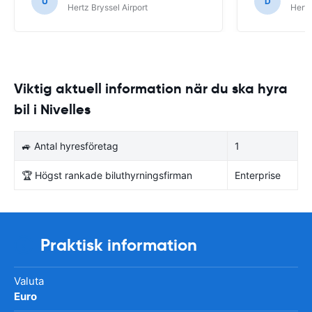
U
D
Hertz Bryssel Airport
Hertz
Viktig aktuell information när du ska hyra
bil i Nivelles
🚙 Antal hyresföretag
1
🏆 Högst rankade biluthyrningsfirman
Enterprise
Praktisk information
Valuta
Euro